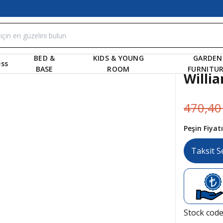
BED &
KIDS & YOUNG
GARDEN
ss
BASE
ROOM
FURNITU
Willia
470,40
Peşin Fiya
Taksit S
Stock cod