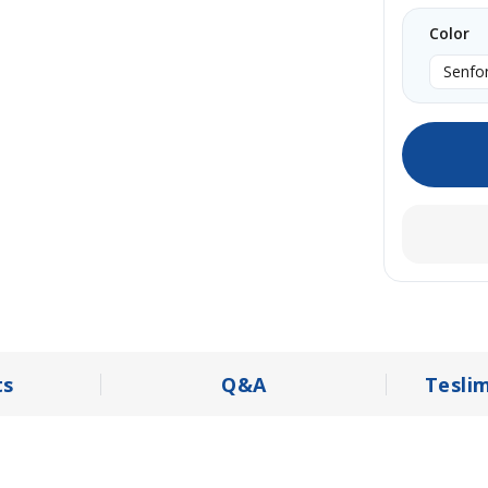
Color
Senfon
s
Q&A
Tesli