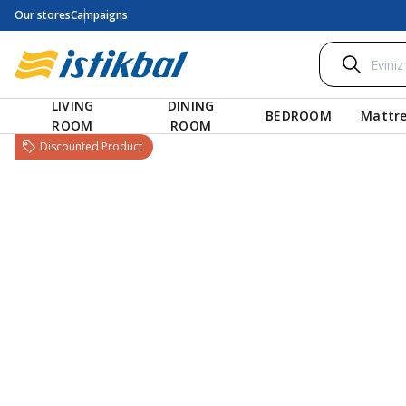
Our stores
Campaigns
LIVING
DINING
BEDROOM
Mattre
ROOM
ROOM
Discounted Product