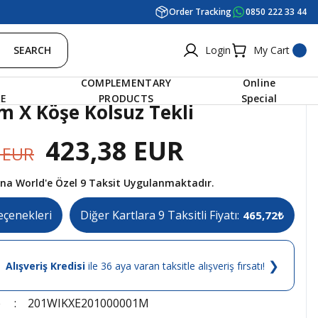
Order Tracking
0850 222 33 44
SEARCH
Login
My Cart
COMPLEMENTARY
Online
RE
PRODUCTS
Special
m X Köşe Kolsuz Tekli
423,38 EUR
 EUR
tına World'e Özel 9 Taksit Uygulanmaktadır.
eçenekleri
Diğer Kartlara 9 Taksitli Fiyatı:
465,72₺
❯
Alışveriş Kredisi
ile 36 aya varan taksitle alışveriş fırsatı!
e
201WIKXE201000001M