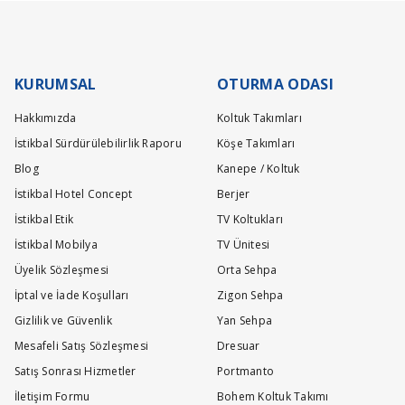
Stokta Olan Ürünler İçin Teslim Süresi : 10-15 Gün
Teslimat ve kurulum işlemleri tamamen ücretsiz olarak tarafımızca yapı
KURUMSAL
OTURMA ODASI
Hakkımızda
Koltuk Takımları
İstikbal Sürdürülebilirlik Raporu
Köşe Takımları
Blog
Kanepe / Koltuk
İstikbal Hotel Concept
Berjer
İstikbal Etik
TV Koltukları
İstikbal Mobilya
TV Ünitesi
Üyelik Sözleşmesi
Orta Sehpa
İptal ve İade Koşulları
Zigon Sehpa
Gizlilik ve Güvenlik
Yan Sehpa
Mesafeli Satış Sözleşmesi
Dresuar
Satış Sonrası Hizmetler
Portmanto
İletişim Formu
Bohem Koltuk Takımı