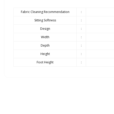
Fabric Cleaning Recommendation
:
Sitting Softness
:
Design
:
Width
:
Depth
:
Height
:
Foot Height
:
Siparişlerinizin gecikmeden tarafınıza teslim edilmesi bizim için olduk
Ürünlerin teslimatı ürün grubuna göre belirlenen teslimat süresi içer
Döşemeli ürün grubu 35 gün
Panel ürün grubu ve baza - başlık ürünlerimizde 45 gün
Yatak ürün grubumuz ise 21 gündür.