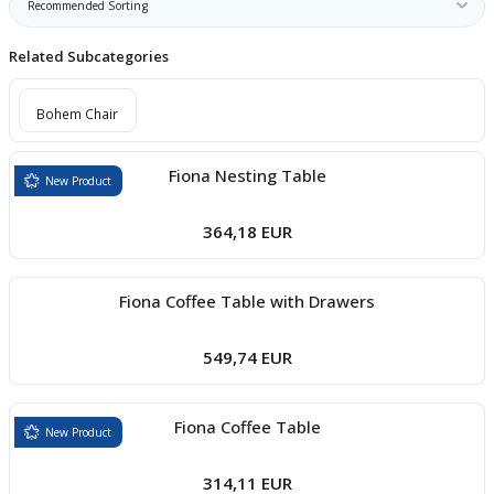
boards
Related Subcategories
Bohem Chair
Fiona Nesting Table
New Product
364,18 EUR
u
Fiona Coffee Table with Drawers
549,74 EUR
Fiona Coffee Table
New Product
314,11 EUR