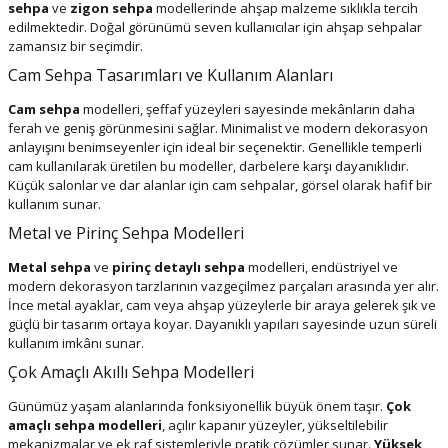
sehpa
ve
zigon sehpa
modellerinde ahşap malzeme sıklıkla tercih
edilmektedir. Doğal görünümü seven kullanıcılar için ahşap sehpalar
zamansız bir seçimdir.
Cam Sehpa Tasarımları ve Kullanım Alanları
Cam sehpa
modelleri, şeffaf yüzeyleri sayesinde mekânların daha
ferah ve geniş görünmesini sağlar. Minimalist ve modern dekorasyon
anlayışını benimseyenler için ideal bir seçenektir. Genellikle temperli
cam kullanılarak üretilen bu modeller, darbelere karşı dayanıklıdır.
Küçük salonlar ve dar alanlar için cam sehpalar, görsel olarak hafif bir
kullanım sunar.
Metal ve Pirinç Sehpa Modelleri
Metal sehpa
ve
pirinç detaylı sehpa
modelleri, endüstriyel ve
modern dekorasyon tarzlarının vazgeçilmez parçaları arasında yer alır.
İnce metal ayaklar, cam veya ahşap yüzeylerle bir araya gelerek şık ve
güçlü bir tasarım ortaya koyar. Dayanıklı yapıları sayesinde uzun süreli
kullanım imkânı sunar.
Çok Amaçlı Akıllı Sehpa Modelleri
Günümüz yaşam alanlarında fonksiyonellik büyük önem taşır.
Çok
amaçlı sehpa modelleri
, açılır kapanır yüzeyler, yükseltilebilir
mekanizmalar ve ek raf sistemleriyle pratik çözümler sunar.
Yüksek