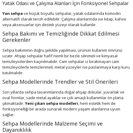
Yatak Odası ve Çalışma Alanları İçin Fonksiyonel Sehpalar
Yan sehpa
ve küçük boyutlu sehpalar, yatak odalarında komodin
alternatifi olarak tercih edilebilir. Çalışma alanlarında ise kitap, kahve
veya aksesuarlar için destek yüzeyi olarak kullanılır.
Sehpa Bakımı ve Temizliğinde Dikkat Edilmesi
Gerekenler
Sehpa bakımının doğru şekilde yapılması, ürünün kullanım ömrünü
uzatır. Ahşap sehpalar hafif nemli bir bezle silinmeli ve kimyasal
temizleyicilerden kaçınılmalıdır. Cam sehpalar iz bırakmayan cam
temizleyicilerle temizlenmeli; metal yüzeyler ise paslanmaya karşı kuru
tutulmalıdır.
Sehpa Modellerinde Trendler ve Stil Önerileri
Son yıllarda sehpa tasarımlarında doğal ahşap dokular, yuvarlak ve
oval formlar, sade metal ayaklar ve çok amaçlı kullanımlar ön plana
çıkmaktadır.
Yeni çıkan sehpa modelleri
, hem estetik hem de
fonksiyonelliği bir arada sunarak modern yaşam alanlarına uyum
sağlar.
Sehpa Modellerinde Malzeme Seçimi ve
Dayanıklılık