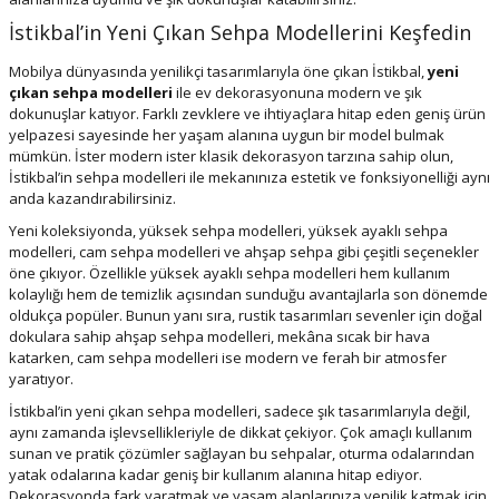
İstikbal’in Yeni Çıkan Sehpa Modellerini Keşfedin
Mobilya dünyasında yenilikçi tasarımlarıyla öne çıkan İstikbal,
yeni
çıkan sehpa modelleri
ile ev dekorasyonuna modern ve şık
dokunuşlar katıyor. Farklı zevklere ve ihtiyaçlara hitap eden geniş ürün
yelpazesi sayesinde her yaşam alanına uygun bir model bulmak
mümkün. İster modern ister klasik dekorasyon tarzına sahip olun,
İstikbal’in sehpa modelleri ile mekanınıza estetik ve fonksiyonelliği aynı
anda kazandırabilirsiniz.
Yeni koleksiyonda, yüksek sehpa modelleri, yüksek ayaklı sehpa
modelleri, cam sehpa modelleri ve ahşap sehpa gibi çeşitli seçenekler
öne çıkıyor. Özellikle yüksek ayaklı sehpa modelleri hem kullanım
kolaylığı hem de temizlik açısından sunduğu avantajlarla son dönemde
oldukça popüler. Bunun yanı sıra, rustik tasarımları sevenler için doğal
dokulara sahip ahşap sehpa modelleri, mekâna sıcak bir hava
katarken, cam sehpa modelleri ise modern ve ferah bir atmosfer
yaratıyor.
İstikbal’in yeni çıkan sehpa modelleri, sadece şık tasarımlarıyla değil,
aynı zamanda işlevsellikleriyle de dikkat çekiyor. Çok amaçlı kullanım
sunan ve pratik çözümler sağlayan bu sehpalar, oturma odalarından
yatak odalarına kadar geniş bir kullanım alanına hitap ediyor.
Dekorasyonda fark yaratmak ve yaşam alanlarınıza yenilik katmak için