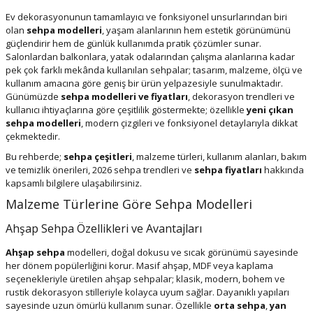
Ev dekorasyonunun tamamlayıcı ve fonksiyonel unsurlarından biri
olan
sehpa modelleri
, yaşam alanlarının hem estetik görünümünü
güçlendirir hem de günlük kullanımda pratik çözümler sunar.
Salonlardan balkonlara, yatak odalarından çalışma alanlarına kadar
pek çok farklı mekânda kullanılan sehpalar; tasarım, malzeme, ölçü ve
kullanım amacına göre geniş bir ürün yelpazesiyle sunulmaktadır.
Günümüzde
sehpa modelleri ve fiyatları
, dekorasyon trendleri ve
kullanıcı ihtiyaçlarına göre çeşitlilik göstermekte; özellikle
yeni çıkan
sehpa modelleri
, modern çizgileri ve fonksiyonel detaylarıyla dikkat
çekmektedir.
Bu rehberde;
sehpa çeşitleri
, malzeme türleri, kullanım alanları, bakım
ve temizlik önerileri, 2026 sehpa trendleri ve
sehpa fiyatları
hakkında
kapsamlı bilgilere ulaşabilirsiniz.
Malzeme Türlerine Göre Sehpa Modelleri
Ahşap Sehpa Özellikleri ve Avantajları
Ahşap sehpa
modelleri, doğal dokusu ve sıcak görünümü sayesinde
her dönem popülerliğini korur. Masif ahşap, MDF veya kaplama
seçenekleriyle üretilen ahşap sehpalar; klasik, modern, bohem ve
rustik dekorasyon stilleriyle kolayca uyum sağlar. Dayanıklı yapıları
sayesinde uzun ömürlü kullanım sunar. Özellikle
orta sehpa
,
yan