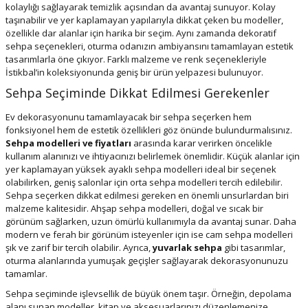
kolaylığı sağlayarak temizlik açısından da avantaj sunuyor. Kolay
taşınabilir ve yer kaplamayan yapılarıyla dikkat çeken bu modeller,
özellikle dar alanlar için harika bir seçim. Aynı zamanda dekoratif
sehpa seçenekleri, oturma odanızın ambiyansını tamamlayan estetik
tasarımlarla öne çıkıyor. Farklı malzeme ve renk seçenekleriyle
İstikbal’in koleksiyonunda geniş bir ürün yelpazesi bulunuyor.
Sehpa Seçiminde Dikkat Edilmesi Gerekenler
Ev dekorasyonunu tamamlayacak bir sehpa seçerken hem
fonksiyonel hem de estetik özellikleri göz önünde bulundurmalısınız.
Sehpa modelleri ve fiyatları
arasında karar verirken öncelikle
kullanım alanınızı ve ihtiyacınızı belirlemek önemlidir. Küçük alanlar için
yer kaplamayan yüksek ayaklı sehpa modelleri ideal bir seçenek
olabilirken, geniş salonlar için orta sehpa modelleri tercih edilebilir.
Sehpa seçerken dikkat edilmesi gereken en önemli unsurlardan biri
malzeme kalitesidir. Ahşap sehpa modelleri, doğal ve sıcak bir
görünüm sağlarken, uzun ömürlü kullanımıyla da avantaj sunar. Daha
modern ve ferah bir görünüm isteyenler için ise cam sehpa modelleri
şık ve zarif bir tercih olabilir. Ayrıca,
yuvarlak sehpa
gibi tasarımlar,
oturma alanlarında yumuşak geçişler sağlayarak dekorasyonunuzu
tamamlar.
Sehpa seçiminde işlevsellik de büyük önem taşır. Örneğin, depolama
alanı sunan modeller, kitap ve aksesuarlarınızı düzenlemenize