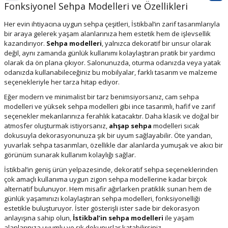
Fonksiyonel Sehpa Modelleri ve Özellikleri
Her evin ihtiyacına uygun sehpa çeşitleri, İstikbal’in zarif tasarımlarıyla
bir araya gelerek yaşam alanlarınıza hem estetik hem de işlevsellik
kazandırıyor.
Sehpa modelleri
, yalnızca dekoratif bir unsur olarak
değil, aynı zamanda günlük kullanımı kolaylaştıran pratik bir yardımcı
olarak da ön plana çıkıyor. Salonunuzda, oturma odanızda veya yatak
odanızda kullanabileceğiniz bu mobilyalar, farklı tasarım ve malzeme
seçenekleriyle her tarza hitap ediyor.
Eğer modern ve minimalist bir tarz benimsiyorsanız, cam sehpa
modelleri ve yüksek sehpa modelleri gibi ince tasarımlı, hafif ve zarif
seçenekler mekanlarınıza ferahlık katacaktır. Daha klasik ve doğal bir
atmosfer oluşturmak istiyorsanız,
ahşap sehpa
modelleri sıcak
dokusuyla dekorasyonunuza şık bir uyum sağlayabilir. Öte yandan,
yuvarlak sehpa tasarımları, özellikle dar alanlarda yumuşak ve akıcı bir
görünüm sunarak kullanım kolaylığı sağlar.
İstikbal’in geniş ürün yelpazesinde, dekoratif sehpa seçeneklerinden
çok amaçlı kullanıma uygun zigon sehpa modellerine kadar birçok
alternatif bulunuyor. Hem misafir ağırlarken pratiklik sunan hem de
günlük yaşamınızı kolaylaştıran sehpa modelleri, fonksiyonelliği
estetikle buluşturuyor. İster gösterişli ister sade bir dekorasyon
anlayışına sahip olun,
İstikbal’in sehpa modelleri
ile yaşam
alanlarınıza uyumlu ve şık dokunuşlar katabilirsiniz.