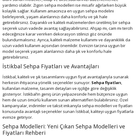
yardımcı olabilir. Zigon sehpa modelleri ise misafir ağırlarken büyük
kolaylık sağlar. Kullanım amacınıza en uygun sehpa modelini
belirleyerek, yaşam alanlarınızı daha konforlu ve şık hale
getirebilirsiniz. Dayanıklı ve kaliteli malzemelerden üretilmiş bir sehpa
seçerek uzun vadede avantaj sağlayabilirsiniz. Ahşap mı, cam mı tercih
edeceğinize karar verirken dekorasyon stilinizi göz önünde
bulundurmalısınız. Ayrıca, kaliteli malzeme kullanımı ve dayanıklılık da
uzun vadeli kullanım açısından önemlidir. Evinizin tarzına uygun bir
model seçerek yaşam alanlarınızı daha şık ve konforlu hale
getirebilirsiniz.
İstikbal Sehpa Fiyatları ve Avantajları
İstikbal, kaliteli ve şık tasarımlarını uygun fiyat avantajlarıyla sunarak
herkesin ihtiyacına yönelik seçenekler sunuyor.
Sehpa fiyatları
,
kullanılan malzeme, tasarım detayları ve işçiliğe göre değişiklik
gösteriyor. İstikbal’in geniş ürün yelpazesinde hem bütçenize uygun
hem de uzun ömürlü kullanım sunan alternatifleri bulabilirsiniz. Özel
kampanyalar, indirimler ve taksit imkanıyla sehpa modelleri ve fiyatları
konusunda avantajlı seçenekler sunan İstikbal, kaliteyi uygun fiyatlarla
evinize getiriyor.
Sehpa Modelleri: Yeni Çıkan Sehpa Modelleri ve
Fiyatları Rehberi