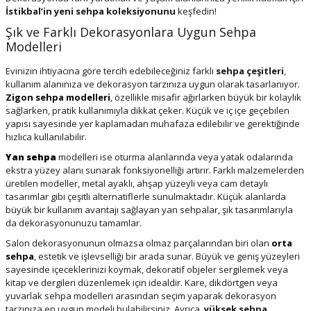
İstikbal’in yeni sehpa koleksiyonunu
keşfedin!
Şık ve Farklı Dekorasyonlara Uygun Sehpa
Modelleri
Evinizin ihtiyacına göre tercih edebileceğiniz farklı
sehpa çeşitleri
,
kullanım alanınıza ve dekorasyon tarzınıza uygun olarak tasarlanıyor.
Zigon sehpa modelleri
, özellikle misafir ağırlarken büyük bir kolaylık
sağlarken, pratik kullanımıyla dikkat çeker. Küçük ve iç içe geçebilen
yapısı sayesinde yer kaplamadan muhafaza edilebilir ve gerektiğinde
hızlıca kullanılabilir.
Yan sehpa
modelleri ise oturma alanlarında veya yatak odalarında
ekstra yüzey alanı sunarak fonksiyonelliği artırır. Farklı malzemelerden
üretilen modeller, metal ayaklı, ahşap yüzeyli veya cam detaylı
tasarımlar gibi çeşitli alternatiflerle sunulmaktadır. Küçük alanlarda
büyük bir kullanım avantajı sağlayan yan sehpalar, şık tasarımlarıyla
da dekorasyonunuzu tamamlar.
Salon dekorasyonunun olmazsa olmaz parçalarından biri olan
orta
sehpa
, estetik ve işlevselliği bir arada sunar. Büyük ve geniş yüzeyleri
sayesinde içeceklerinizi koymak, dekoratif objeler sergilemek veya
kitap ve dergileri düzenlemek için idealdir. Kare, dikdörtgen veya
yuvarlak sehpa modelleri arasından seçim yaparak dekorasyon
tarzınıza en uygun modeli bulabilirsiniz. Ayrıca,
yüksek sehpa