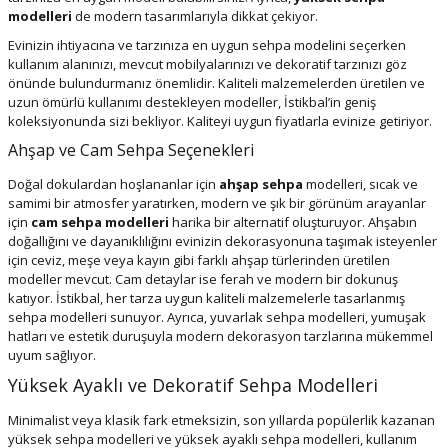
modelleri
de modern tasarımlarıyla dikkat çekiyor.
Evinizin ihtiyacına ve tarzınıza en uygun sehpa modelini seçerken
kullanım alanınızı, mevcut mobilyalarınızı ve dekoratif tarzınızı göz
önünde bulundurmanız önemlidir. Kaliteli malzemelerden üretilen ve
uzun ömürlü kullanımı destekleyen modeller, İstikbal’in geniş
koleksiyonunda sizi bekliyor. Kaliteyi uygun fiyatlarla evinize getiriyor.
Ahşap ve Cam Sehpa Seçenekleri
Doğal dokulardan hoşlananlar için
ahşap sehpa
modelleri, sıcak ve
samimi bir atmosfer yaratırken, modern ve şık bir görünüm arayanlar
için
cam sehpa modelleri
harika bir alternatif oluşturuyor. Ahşabın
doğallığını ve dayanıklılığını evinizin dekorasyonuna taşımak isteyenler
için ceviz, meşe veya kayın gibi farklı ahşap türlerinden üretilen
modeller mevcut. Cam detaylar ise ferah ve modern bir dokunuş
katıyor. İstikbal, her tarza uygun kaliteli malzemelerle tasarlanmış
sehpa modelleri sunuyor. Ayrıca, yuvarlak sehpa modelleri, yumuşak
hatları ve estetik duruşuyla modern dekorasyon tarzlarına mükemmel
uyum sağlıyor.
Yüksek Ayaklı ve Dekoratif Sehpa Modelleri
Minimalist veya klasik fark etmeksizin, son yıllarda popülerlik kazanan
yüksek sehpa modelleri ve yüksek ayaklı sehpa modelleri, kullanım