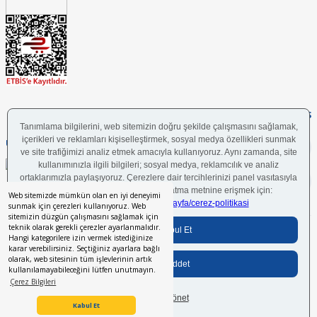
FOLLOW US
UYGULAMAMIZI İNDİRİN
Web sitemizde mümkün olan en iyi deneyimi
sunmak için çerezleri kullanıyoruz. Web
sitemizin düzgün çalışmasını sağlamak için
teknik olarak gerekli çerezler ayarlanmalıdır.
Bilgi Toplumu Hizmetleri
BGYS Politikası
Çerez Politikası
KVKK Aydınlatma Metni
Hangi kategorilere izin vermek istediğinize
karar verebilirsiniz. Seçtiğiniz ayarlara bağlı
olarak, web sitesinin tüm işlevlerinin artık
kullanılamayabileceğini lütfen unutmayın.
Her hakkı saklıdır.
© 2024 İstikbal Mobilya A.Ş.
Çerez Bilgileri
İstikbal Müşteri Asistanı
Kabul Et