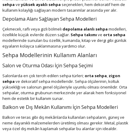
sehpa
ve
yüksek ayaklı sehpa
seçenekleri, hem dekoratif hem de
kullanım kolaylığı sağlayan modern tasarımlar arasında yer alır.
Depolama Alanı Sağlayan Sehpa Modelleri
Çekmeceli, raflı veya gizli bölmeli
depolama alanlı sehpa
modelleri,
özellikle küçük evlerde düzen sağlar.
Sehpa takımı
ve
orta sehpa
modellerinde sunulan bu özellik, kumanda, kitap ve dergi gibi günlük
eşyaların kolayca saklanmasına yardımcı olur.
Sehpa Modellerinin Kullanım Alanları
Salon ve Oturma Odası İçin Sehpa Seçimi
Salonlarda en çok tercih edilen sehpa türleri;
orta sehpa
,
zigon
sehpa
ve dekoratif sehpa modelleridir. Sehpa ölçülerinin, koltuk
yüksekliği ve salonun genel ölçüleriyle uyumlu olması önemlidir. Orta
sehpalar, oturma grubunun merkezinde yer alarak hem fonksiyonel
hem de estetik bir kullanım sunar.
Balkon ve Dış Mekân Kullanımı İçin Sehpa Modelleri
Balkon ve teras gibi dış mekânlarda kullanılan sehpaların, güneş ve
neme dayanıklı malzemelerden üretilmiş olması gerekir. Metal, plastik
veya özel dış mekân kaplamalı sehpalar bu alanlar için idealdir.