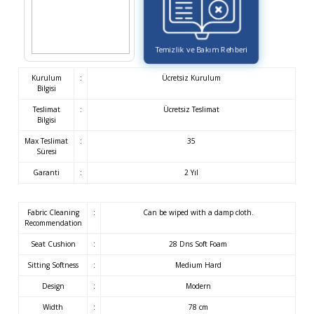
Temizlik ve Bakım Rehberi
Kurulum
:
Ücretsiz Kurulum
Bilgisi
Teslimat
:
Ücretsiz Teslimat
Bilgisi
Max Teslimat
:
35
Süresi
Garanti
:
2 Yıl
Fabric Cleaning
:
Can be wiped with a damp cloth.
Recommendation
Seat Cushion
:
28 Dns Soft Foam
Sitting Softness
:
Medium Hard
Design
:
Modern
Width
:
78 cm