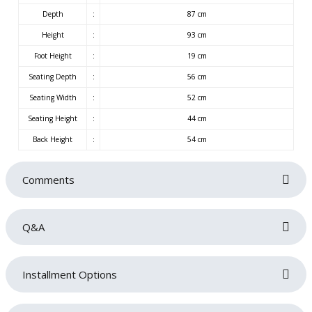
Depth
:
87 cm
Height
:
93 cm
Foot Height
:
19 cm
Seating Depth
:
56 cm
Seating Width
:
52 cm
Seating Height
:
44 cm
Back Height
:
54 cm
Comments
Q&A
Be the first to review this product!
Installment Options
Write a comment
No questions have been asked about this product yet.