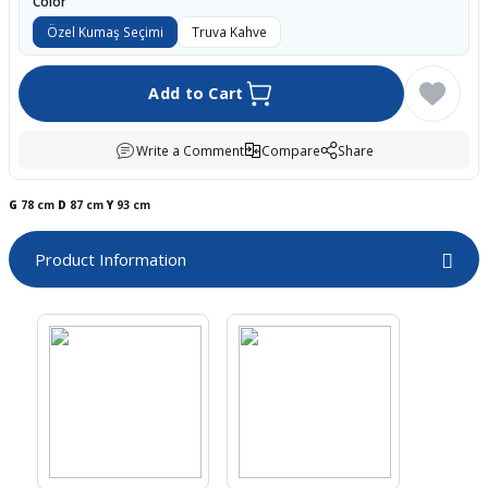
Color
boards
Özel Kumaş Seçimi
Truva Kahve
Add to Cart
Write a Comment
Compare
Share
G
78 cm
D
87 cm
Y
93 cm
Product Information
u