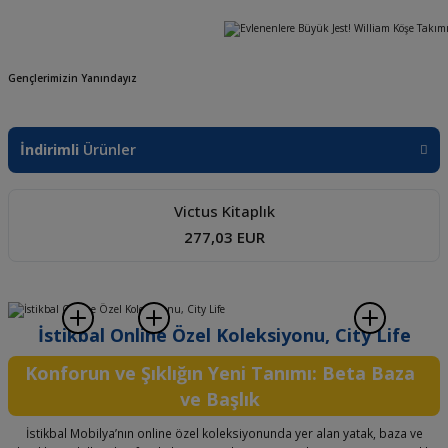
rı
yola
Gençlerimizin Yanındayız
İndirimli
En Çok
Yeni
Ürünler
Satılanlar
Ürünler
esi
Victus Kitaplık
277,03 EUR
u
Vista Genç Odası Takımı Krem
Fonte Masa Takımı
Yeni Ürün
1.871,88 EUR
2.339,51 EUR
İstikbal Online Özel Koleksiyonu, City Life
Konforun ve Şıklığın Yeni Tanımı: Beta Baza
ve Başlık
İstikbal Mobilya’nın online özel koleksiyonunda yer alan yatak, baza ve