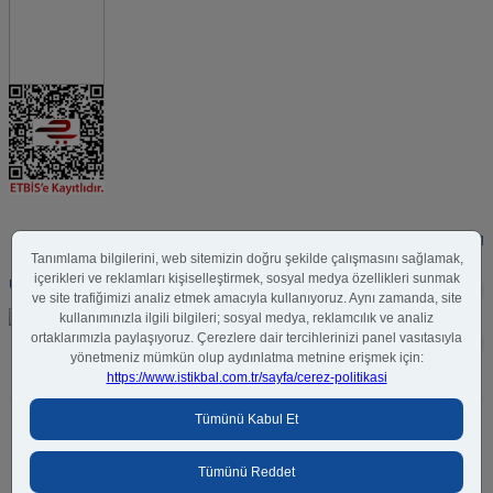
BİZİ TAKİP EDİN
UYGULAMAMIZI İNDİRİN
Bilgi Toplumu Hizmetleri
BGYS Politikası
Çerez Politikası
KVKK Aydınlatma Metni