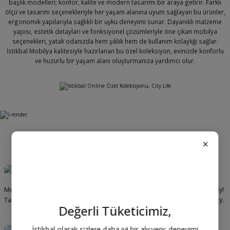
başlık modelleri; konfor, kalite ve modern tasarımı bir araya getirir. Farklı
ölçü ve tasarım seçenekleriyle her yaşam alanına uyum sağlayan bu ürünler,
ergonomik yapılarıyla sağlıklı bir uyku deneyimi sunar. Dayanıklı malzeme
yapısı, estetik detayları ve fonksiyonel çözümleriyle öne çıkan mobilya
seçenekleri, yatak odanızda hem şıklık hem de kullanım kolaylığı sağlar.
İstikbal Mobilya kalitesiyle hazırlanan bu özel koleksiyon, evinizde konforlu
ve huzurlu bir yaşam alanı oluşturmanıza yardımcı olur.
×
Özel Koleksiyonlar
Mobilya Dünyasının Dijital Haliyle
Aradığın uykuyu bulman çok kolay!
Tanışın!
Yatak, baza ve başlığa dair her şey.
Değerli Tüketicimiz,
İstikbal olarak sizlere daha iyi bir alışveriş deneyimi