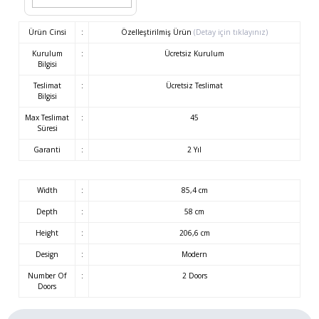
Ürün Cinsi
:
Özelleştirilmiş Ürün
(Detay için tıklayınız)
Kurulum
:
Ücretsiz Kurulum
Bilgisi
Teslimat
:
Ücretsiz Teslimat
Bilgisi
Max Teslimat
:
45
Süresi
Garanti
:
2 Yıl
Width
:
85,4 cm
Depth
:
58 cm
Height
:
206,6 cm
Design
:
Modern
Number Of
:
2 Doors
Doors