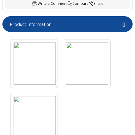
Write a Comment
Compare
Share
boards
Product Information
u