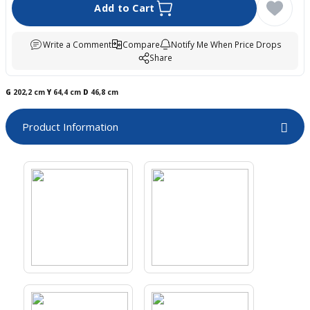
Add to Cart
boards
Write a Comment
Compare
Notify Me When Price Drops
Share
G
202,2 cm
Y
64,4 cm
D
46,8 cm
Product Information
u