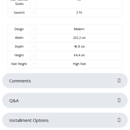
Süresi
Garanti
:
2 Yıl
Design
:
Modern
Width
:
202,2 cm
Depth
:
46.8 cm
Height
:
64,4 cm
Foot Height
:
High Foot
Comments
Q&A
Be the first to review this product!
Merhabalar. Ayak boyu nedir öğrenebilir miyim ?
Installment Options
Write a comment
E... D... | 16/07/2026