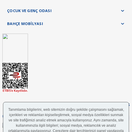
Değerli Müşterimiz,Shine tv ünitemizin mini seçeneği
bulunmamaktadır.İyi günler dileriz.
ÇOCUK VE GENÇ ODASI
25/03/2026 answered on.
BAHÇE MOBİLYASI
merhaba,hangi renk olarak gönderiliyor
y... k... | 02/03/2026
Değerli Müştermiz,ürünümüzde bej renk,aksesuarlarda ise bronz renk
kullanılmıştır.İyi günler dileriz.
03/03/2026 answered on.
Ask a Question
FOLLOW US
UYGULAMAMIZI İNDİRİN