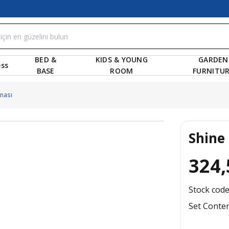
BED &
KIDS & YOUNG
GARDEN
ss
BASE
ROOM
FURNITU
nası
Shine
324,
Stock cod
Set Conte