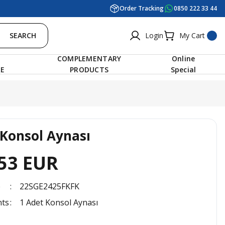
Order Tracking
0850 222 33 44
SEARCH
Login
My Cart
COMPLEMENTARY
Online
RE
PRODUCTS
Special
 Konsol Aynası
53 EUR
e
22SGE2425FKFK
nts
1 Adet Konsol Aynası