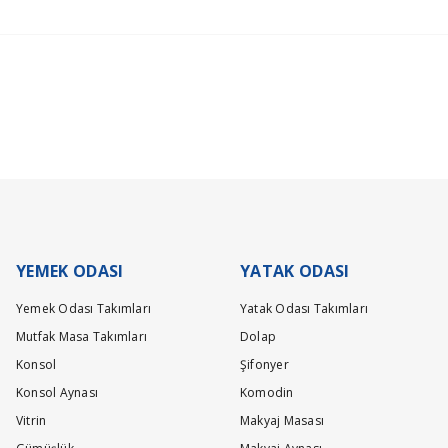
ça önemlidir. Teslimat sırasında sorun yaşamamanız adına adres ve iletişim bilgi
isinde gerçekleşecektir. Ürün grubuna göre maksimum teslimat sürelerimiz;
No questions have been asked about this product yet.
Be the first to review this product!
Write a comment
Ask a Question
lacaktır.
YEMEK ODASI
YATAK ODASI
Yemek Odası Takımları
Yatak Odası Takımları
Mutfak Masa Takımları
Dolap
Konsol
Şifonyer
Konsol Aynası
Komodin
Vitrin
Makyaj Masası