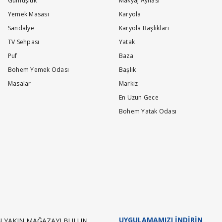
Gümüşlük
Makyaj Aynası
Yemek Masası
Karyola
Sandalye
Karyola Başlıkları
TV Sehpası
Yatak
Puf
Baza
Bohem Yemek Odası
Başlık
Masalar
Markiz
En Uzun Gece
Bohem Yatak Odası
UYGULAMAMIZI İNDİRİN
EN YAKIN MAĞAZAYI BULUN