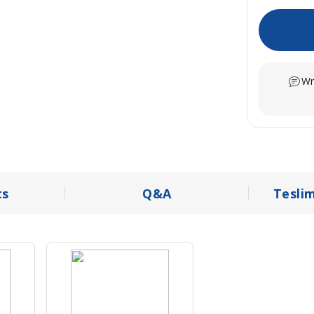
Wr
s
Q&A
Tesli