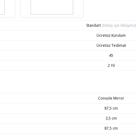
Standart
(Detay için tıklayınız)
Ücretsiz Kurulum
Ücretsiz Teslimat
45
2 Yıl
Console Mirror
87,5 cm
3,5 cm
87,5 cm