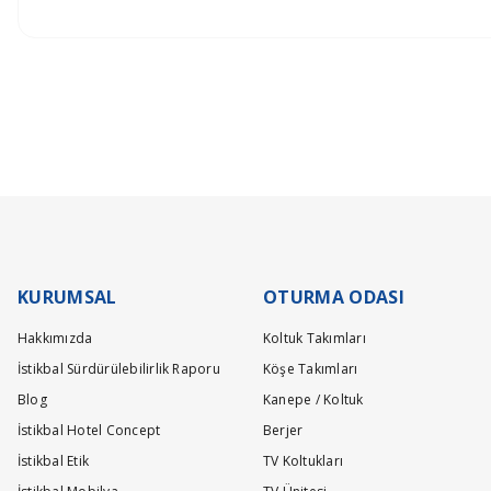
Siparişlerinizin gecikmeden tarafınıza teslim edilmesi bizim için olduk
Ürünlerin teslimatı ürün grubuna göre belirlenen teslimat süresi içer
Döşemeli ürün grubu 35 gün
Panel ürün grubu ve baza - başlık ürünlerimizde 45 gün
Yatak ürün grubumuz ise 21 gündür.
Stokta Olan Ürünler İçin Teslim Süresi : 10-15 Gün
Teslimat ve kurulum işlemleri tamamen ücretsiz olarak tarafımızca yapı
KURUMSAL
OTURMA ODASI
Hakkımızda
Koltuk Takımları
İstikbal Sürdürülebilirlik Raporu
Köşe Takımları
Blog
Kanepe / Koltuk
İstikbal Hotel Concept
Berjer
İstikbal Etik
TV Koltukları