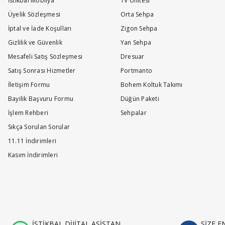
İstikbal Mobilya
TV Ünitesi
Üyelik Sözleşmesi
Orta Sehpa
İptal ve İade Koşulları
Zigon Sehpa
Gizlilik ve Güvenlik
Yan Sehpa
Mesafeli Satış Sözleşmesi
Dresuar
Satış Sonrası Hizmetler
Portmanto
İletişim Formu
Bohem Koltuk Takımı
Bayilik Başvuru Formu
Düğün Paketi
İşlem Rehberi
Sehpalar
Sıkça Sorulan Sorular
11.11 İndirimleri
Kasım İndirimleri
İSTİKBAL DİJİTAL ASİSTAN
SİZE 