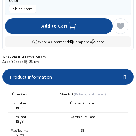
Color
boards
Shine Krem
Add to Cart
Write a Comment
Compare
Share
G
142 cm
D
43 cm
Y
50 cm
Ayak Yüksekliği 23 cm
Product Information
u
Ürün Cinsi
:
Standart
(Detay için tıklayınız)
Kurulum
:
Ücretsiz Kurulum
Bilgisi
Teslimat
:
Ücretsiz Teslimat
Bilgisi
Max Teslimat
:
35
Süresi