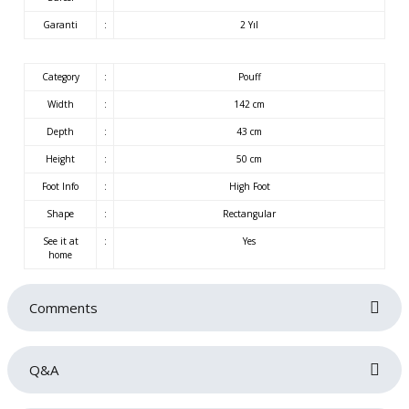
Garanti
:
2 Yıl
Category
:
Pouff
Width
:
142 cm
Depth
:
43 cm
Height
:
50 cm
Foot Info
:
High Foot
Shape
:
Rectangular
See it at
:
Yes
home
Comments
Q&A
Be the first to review this product!