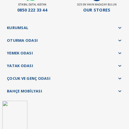
Yatak ürün grubumuz ise 21 gündür.
İSTİKBAL DİJİTAL ASİSTAN
SİZE EN YAKIN MAĞAZAYI BULUN
Stokta Olan Ürünler İçin Teslim Süresi : 10-15 Gün
0850 222 33 44
OUR STORES
Teslimat ve kurulum işlemleri tamamen ücretsiz olarak tarafımızca yapılacaktır.
KURUMSAL
OTURMA ODASI
YEMEK ODASI
YATAK ODASI
ÇOCUK VE GENÇ ODASI
BAHÇE MOBİLYASI