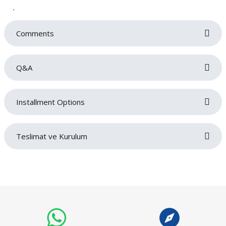
,
Comments
Q&A
Be the first to review this product!
Installment Options
Write a comment
No questions have been asked about this product yet.
Teslimat ve Kurulum
Ask a Question
Siparişlerinizin gecikmeden tarafınıza teslim edilmesi bizim için oldukça
önemlidir. Teslimat sırasında sorun yaşamamanız adına adres ve iletişim
bilgilerinizi doğru ve eksiksiz bir şekilde girmeniz gerekmektedir. Ürünlerin
teslimatı ürün grubuna göre belirlenen teslimat süresi içerisinde gerçekleşecektir.
Ürün grubuna göre maksimum teslimat sürelerimiz;
Döşemeli ürün grubu 35 gün
Panel ürün grubu ve baza - başlık ürünlerimizde 45 gün