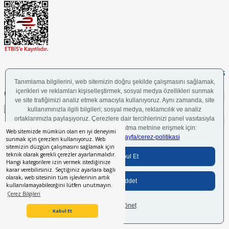
FOLLOW US
UYGULAMAMIZI İNDİRİN
Web sitemizde mümkün olan en iyi deneyimi
sunmak için çerezleri kullanıyoruz. Web
sitemizin düzgün çalışmasını sağlamak için
teknik olarak gerekli çerezler ayarlanmalıdır.
Bilgi Toplumu Hizmetleri
BGYS Politikası
Çerez Politikası
KVKK Aydınlatma Metni
Hangi kategorilere izin vermek istediğinize
karar verebilirsiniz. Seçtiğiniz ayarlara bağlı
olarak, web sitesinin tüm işlevlerinin artık
kullanılamayabileceğini lütfen unutmayın.
Her hakkı saklıdır.
© 2024 İstikbal Mobilya A.Ş.
Çerez Bilgileri
İstikbal Müşteri Asistanı
Kabul Et