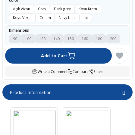
Color
boards
Açık Vizon
Gray
Dark grey
Koyu Krem
Koyu Vizon
Cream
Navy blue
fat
Dimensions
90
100
120
140
150
160
180
200
Add to Cart
Write a Comment
Compare
Share
u
Product Information