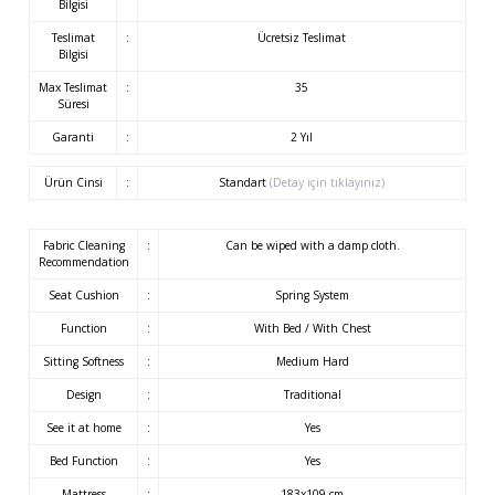
Bilgisi
Teslimat
:
Ücretsiz Teslimat
Bilgisi
Max Teslimat
:
35
Süresi
Garanti
:
2 Yıl
Ürün Cinsi
:
Standart
(Detay için tıklayınız)
Fabric Cleaning
:
Can be wiped with a damp cloth.
Recommendation
Seat Cushion
:
Spring System
Function
:
With Bed / With Chest
Sitting Softness
:
Medium Hard
Design
:
Traditional
See it at home
:
Yes
Bed Function
:
Yes
Mattress
:
183x109 cm