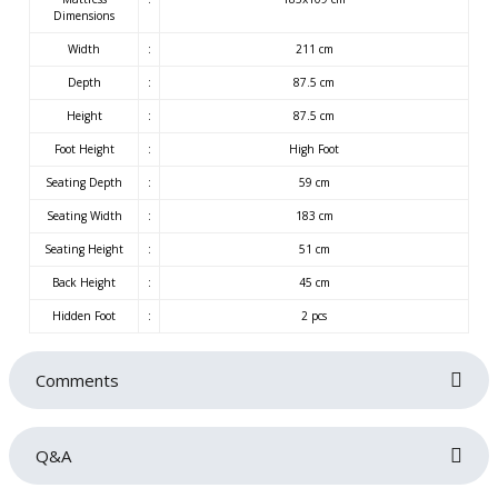
Dimensions
Width
:
211 cm
Depth
:
87.5 cm
Height
:
87.5 cm
Foot Height
:
High Foot
Seating Depth
:
59 cm
Seating Width
:
183 cm
Seating Height
:
51 cm
Back Height
:
45 cm
Hidden Foot
:
2 pcs
Comments
Q&A