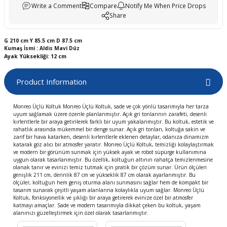
Write a Comment
Compare
Notify Me When Price Drops
boards
Share
G
210 cm
Y
85.5 cm
D
87.5 cm
Kumaş İsmi : Aldis Mavi Düz
Ayak Yüksekliği: 12 cm
Product Information
Monreo Üçlü Koltuk Monreo Üçlü Koltuk, sade ve çok yönlü tasarımıyla her tarza
uyum sağlamak üzere özenle planlanmıştır. Açık gri tonlarının zarafeti, desenli
kırlentlerle bir araya getirilerek farklı bir uyum yakalanmıştır. Bu koltuk, estetik ve
rahatlık arasında mükemmel bir denge sunar. Açık gri tonları, koltuğa sakin ve
u
zarif bir hava katarken, desenli kırlentlerle eklenen detaylar, odanıza dinamizm
katarak göz alıcı bir atmosfer yaratır. Monreo Üçlü Koltuk, temizliği kolaylaştırmak
ve modern bir görünüm sunmak için yüksek ayak ve robot süpürge kullanımına
uygun olarak tasarlanmıştır. Bu özellik, koltuğun altının rahatça temizlenmesine
olanak tanır ve evinizi temiz tutmak için pratik bir çözüm sunar. Ürün ölçüleri
genişlik 211 cm, derinlik 87 cm ve yükseklik 87 cm olarak ayarlanmıştır. Bu
ölçüler, koltuğun hem geniş oturma alanı sunmasını sağlar hem de kompakt bir
tasarım sunarak çeşitli yaşam alanlarına kolaylıkla uyum sağlar. Monreo Üçlü
Koltuk, fonksiyonellik ve şıklığı bir araya getirerek evinize özel bir atmosfer
katmayı amaçlar. Sade ve modern tasarımıyla dikkat çeken bu koltuk, yaşam
alanınızı güzelleştirmek için özel olarak tasarlanmıştır.