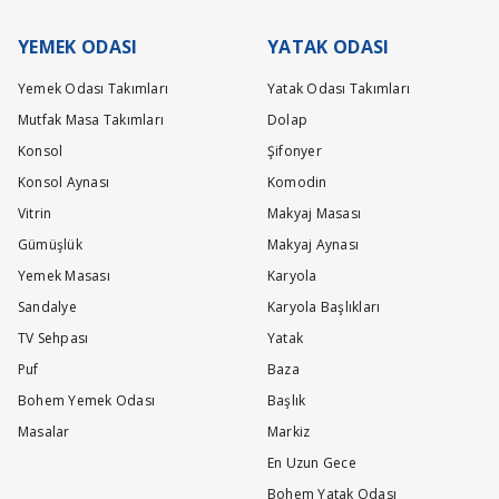
lacaktır.
YEMEK ODASI
YATAK ODASI
Yemek Odası Takımları
Yatak Odası Takımları
nsol-ayna linkinden ulaşabilirsiniz.İyi günler dileriz.
Mutfak Masa Takımları
Dolap
Konsol
Şifonyer
Konsol Aynası
Komodin
Vitrin
Makyaj Masası
f
Gümüşlük
Makyaj Aynası
Yemek Masası
Karyola
Sandalye
Karyola Başlıkları
zemeden, diğer parçalarımız suntalam malzemeden yapılmıştır.İyi güner dileriz.
TV Sehpası
Yatak
Puf
Baza
Bohem Yemek Odası
Başlık
Masalar
Markiz
En Uzun Gece
Bohem Yatak Odası