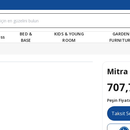
BED &
KIDS & YOUNG
GARDEN
ss
BASE
ROOM
FURNITU
Mitra
707,
Peşin Fiya
Taksit S