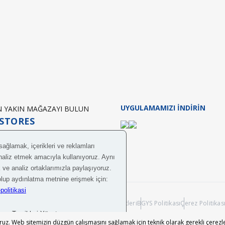
zel olarak üretilen birinci kalite suntalam, haricinde bazı parçalarda mdf kullan
tır.İyi günler dileriz.
UYGULAMAMIZI İNDİRİN
EN YAKIN MAĞAZAYI BULUN
STORES
lir? Mesela büyük bir akvaryumu taşıyabilir mi?
lmemiştir.Akvaryum gibi malzemeler,kendisi için özel üretilen standların üzerine 
obilya A.Ş.
Bilgi Toplumu Hizmetleri
BGYS Politikası
Çerez Politikas
z. Web sitemizin düzgün çalışmasını sağlamak için teknik olarak gerekli çerezle