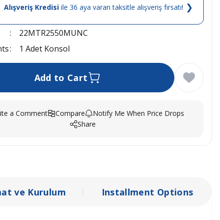
❯
Alışveriş Kredisi
ile 36 aya varan taksitle alışveriş fırsatı!
e
22MTR2550MUNC
nts
1 Adet Konsol
Add to Cart
ite a Comment
Compare
Notify Me When Price Drops
Share
mat ve Kurulum
Installment Options