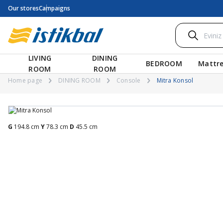
Our stores
Campaigns
LIVING
DINING
BEDROOM
Mattre
ROOM
ROOM
Home page
DINING ROOM
Console
Mitra Konsol
G
194.8 cm
Y
78.3 cm
D
45.5 cm