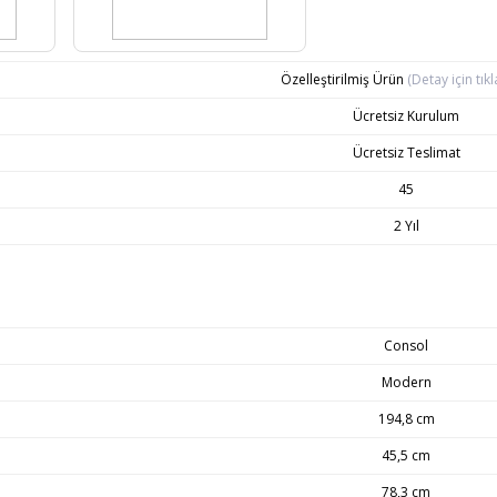
Özelleştirilmiş Ürün
(Detay için tıkl
Ücretsiz Kurulum
Ücretsiz Teslimat
45
2 Yıl
Consol
Modern
194,8 cm
45,5 cm
78,3 cm