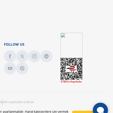
ılmıştır.Ürünümüz folyo kaplamadır.İyi günler dileriz.
FOLLOW US
konulması sağlıklı olacaktır.İyi günler dileriz.
ı
KVKK Aydınlatma Metni
r ayarlanmalıdır. Hangi kategorilere izin vermek