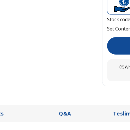
Stock cod
Set Conte
Wr
s
Q&A
Tesli