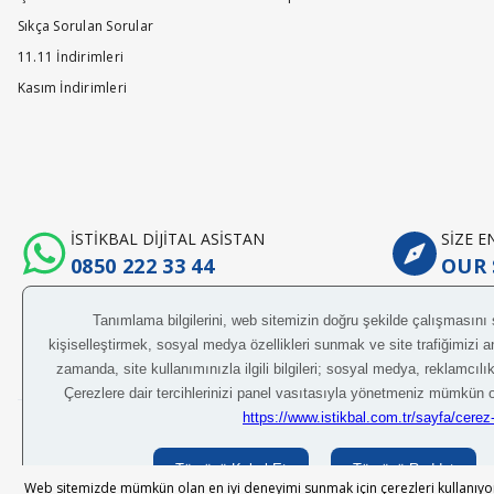
Değerli Müşterimiz,ürünümüzde ağırlıklı olarak marka standartlarıa ö
Sıkça Sorulan Sorular
22/09/2025 answered on.
11.11 İndirimleri
Kasım İndirimleri
Merhaba ayakları ahşap mı? Plastik mi ?
S... B... | 11/04/2025
Değerli Müşterimiz, ayak malzememiz yüksek mukavemetli plastik ayak
İSTİKBAL DİJİTAL ASİSTAN
SİZE 
14/04/2025 answered on.
0850 222 33 44
OUR 
Merhaba konsol kaç kiloya kadar ağırlık taşıyabi
B... Y... | 08/04/2025
Değerli Müşterimiz,Ürümünüz üzerinde yük taşıyabilecek şekilde üreti
Her hakkı saklıdır.
© 2024 İstikbal M
08/04/2025 answered on.
Web sitemizde mümkün olan en iyi deneyimi sunmak için çerezleri kullanıyoru