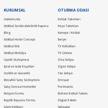
Teslimat ve kurulum işlemleri tamamen ücretsiz olarak tarafımızca yapı
konsolun üst kısmı ayrı olarak ne kadar
KURUMSAL
OTURMA ODASI
Z... Y... | 15/12/2025
Hakkımızda
Koltuk Takımları
Değerli Müşterimiz,aynaya ; https://www.istikbal.com.tr/urun/mitra-ko
İstikbal Sürdürülebilirlik Raporu
Köşe Takımları
Blog
Kanepe / Koltuk
16/12/2025 answered on.
İstikbal Hotel Concept
Berjer
İstikbal Etik
TV Koltukları
Hangi parçalar suntalam, hangi bazı parçalar md
İstikbal Mobilya
TV Ünitesi
Ö... C... | 22/09/2025
Üyelik Sözleşmesi
Orta Sehpa
İptal ve İade Koşulları
Zigon Sehpa
Değerli Müşterimiz,kapak çıtarı ile üst tablada bulunan ek mdf mal
Gizlilik ve Güvenlik
Yan Sehpa
22/09/2025 answered on.
Mesafeli Satış Sözleşmesi
Dresuar
Satış Sonrası Hizmetler
Portmanto
Ürünün malzemesi nedir
İletişim Formu
Bohem Koltuk Takımı
Ö... C... | 21/09/2025
Bayilik Başvuru Formu
Düğün Paketi
İşlem Rehberi
Sehpalar