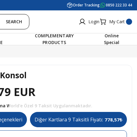
Order Tracking
0850 222 33 44
SEARCH
Login
My Cart
COMPLEMENTARY
Online
RE
PRODUCTS
Special
 Konsol
79 EUR
tına World'e Özel 9 Taksit Uygulanmaktadır.
eçenekleri
Diğer Kartlara 9 Taksitli Fiyatı:
778,57₺