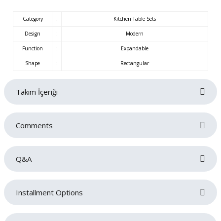
Category
:
Kitchen Table Sets
Design
:
Modern
Function
:
Expandable
Shape
:
Rectangular
Takım İçeriği
Comments
Q&A
Be the first to review this product!
Installment Options
Write a comment
No questions have been asked about this product yet.