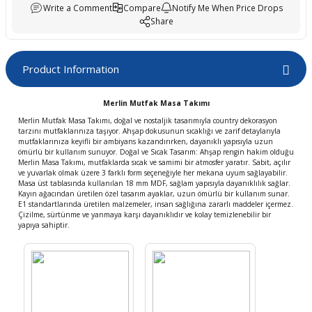
Write a Comment
Compare
Notify Me When Price Drops
boards
Share
Product Information
Merlin Mutfak Masa Takımı
Merlin Mutfak Masa Takımı, doğal ve nostaljik tasarımıyla country dekorasyon
tarzını mutfaklarınıza taşıyor. Ahşap dokusunun sıcaklığı ve zarif detaylarıyla
mutfaklarınıza keyifli bir ambiyans kazandırırken, dayanıklı yapısıyla uzun
ömürlü bir kullanım sunuyor. Doğal ve Sıcak Tasarım: Ahşap rengin hakim olduğu
Merlin Masa Takımı, mutfaklarda sıcak ve samimi bir atmosfer yaratır. Sabit, açılır
ve yuvarlak olmak üzere 3 farklı form seçeneğiyle her mekana uyum sağlayabilir.
Masa üst tablasında kullanılan 18 mm MDF, sağlam yapısıyla dayanıklılık sağlar.
u
Kayın ağacından üretilen özel tasarım ayaklar, uzun ömürlü bir kullanım sunar.
E1 standartlarında üretilen malzemeler, insan sağlığına zararlı maddeler içermez.
Çizilme, sürtünme ve yanmaya karşı dayanıklıdır ve kolay temizlenebilir bir
yapıya sahiptir.