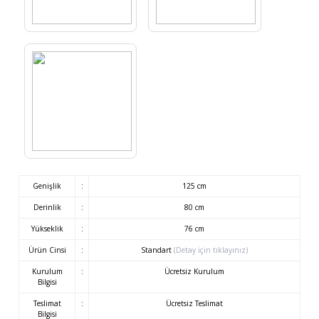
Genişlik
:
125 cm
Derinlik
:
80 cm
Yükseklik
:
76 cm
Ürün Cinsi
:
Standart
(Detay için tıklayınız)
Kurulum
:
Ücretsiz Kurulum
Bilgisi
Teslimat
:
Ücretsiz Teslimat
Bilgisi