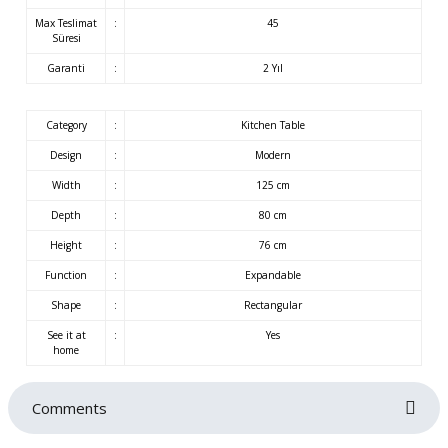
Max Teslimat
:
45
Süresi
Garanti
:
2 Yıl
Category
:
Kitchen Table
Design
:
Modern
Width
:
125 cm
Depth
:
80 cm
Height
:
76 cm
Function
:
Expandable
Shape
:
Rectangular
See it at
:
Yes
home
Comments