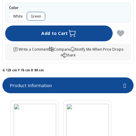
boards
Color
White
Green
Add to Cart
Write a Comment
Compare
Notify Me When Price Drops
Share
G
125 cm
Y
76 cm
D
80 cm
u
Product Information