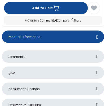
boards
Add to Cart
Write a Comment
Compare
Share
Product Information
Comments
u
Q&A
Be the first to review this product!
Installment Options
Write a comment
No questions have been asked about this product yet.
Teslimat ve Kurulum