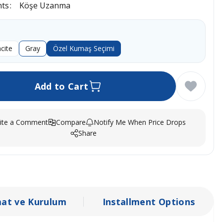
nts
Köşe Uzanma
cite
Gray
Özel Kumaş Seçimi
Add to Cart
ite a Comment
Compare
Notify Me When Price Drops
Share
mat ve Kurulum
Installment Options