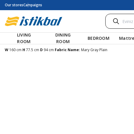
Our stores
Campaigns
LIVING
DINING
BEDROOM
Mattre
ROOM
ROOM
W
160 cm
H
77.5 cm
D
94 cm
Fabric Name:
Mary Gray Plain