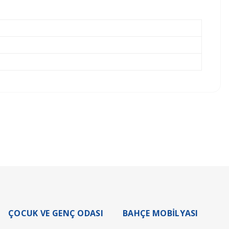
lerinizi doğru ve eksiksiz bir şekilde girmeniz gerekmektedir.
ÇOCUK VE GENÇ ODASI
BAHÇE MOBİLYASI