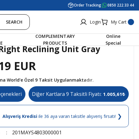
Order Tracking
0850 222 33 44
SEARCH
Login
My Cart
COMPLEMENTARY
Online
RE
PRODUCTS
Special
Right Reclining Unit Gray
19 EUR
tına World'e Özel 9 Taksit Uygulanmaktadır.
eçenekleri
Diğer Kartlara 9 Taksitli Fiyatı:
1.005,61₺
❯
Alışveriş Kredisi
ile 36 aya varan taksitle alışveriş fırsatı!
e
201MAYS4803000001