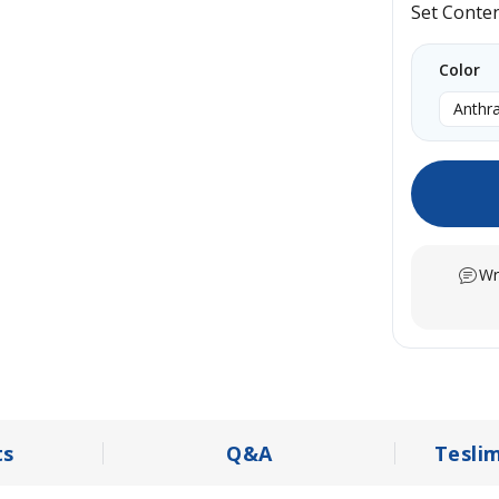
Set Conte
Color
Anthra
Wr
s
Q&A
Tesli