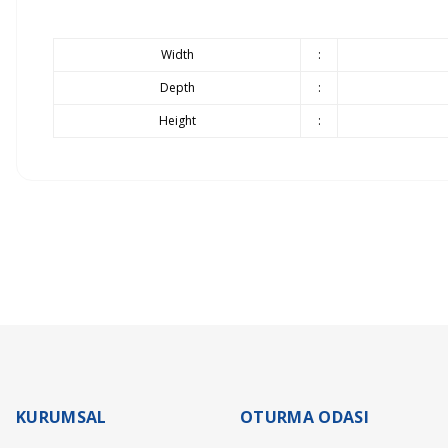
Width
:
Depth
:
Height
:
Siparişlerinizin gecikmeden tarafınıza teslim edilmesi bizim için olduk
Ürünlerin teslimatı ürün grubuna göre belirlenen teslimat süresi içer
Döşemeli ürün grubu 35 gün
Panel ürün grubu ve baza - başlık ürünlerimizde 45 gün
Yatak ürün grubumuz ise 21 gündür.
Stokta Olan Ürünler İçin Teslim Süresi : 10-15 Gün
Teslimat ve kurulum işlemleri tamamen ücretsiz olarak tarafımızca yapı
KURUMSAL
OTURMA ODASI