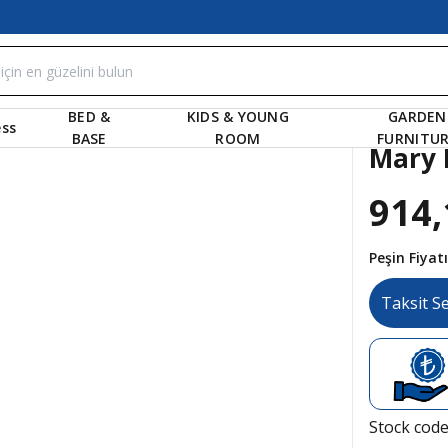
BED &
KIDS & YOUNG
GARDEN
ss
BASE
ROOM
FURNITU
Mary 
914,
Peşin Fiya
Taksit S
Stock cod