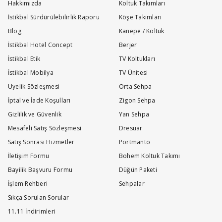
Hakkımızda
Koltuk Takımları
İstikbal Sürdürülebilirlik Raporu
Köşe Takımları
Blog
Kanepe / Koltuk
İstikbal Hotel Concept
Berjer
İstikbal Etik
TV Koltukları
İstikbal Mobilya
TV Ünitesi
Üyelik Sözleşmesi
Orta Sehpa
İptal ve İade Koşulları
Zigon Sehpa
Gizlilik ve Güvenlik
Yan Sehpa
Mesafeli Satış Sözleşmesi
Dresuar
Satış Sonrası Hizmetler
Portmanto
İletişim Formu
Bohem Koltuk Takımı
Bayilik Başvuru Formu
Düğün Paketi
İşlem Rehberi
Sehpalar
Sıkça Sorulan Sorular
11.11 İndirimleri