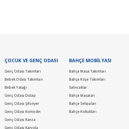
lerinizi doğru ve eksiksiz bir şekilde girmeniz gerekmektedir.
 seçeneği bulunmamaktadır. Kumaş değişimi için sizi en yakın
ÇOCUK VE GENÇ ODASI
BAHÇE MOBİLYASI
Genç Odası Takımları
Bahçe Masa Takımları
Bebek Odası Takımları
Bahçe Köşe Takımları
Bebek Yatağı
Salıncaklar
Genç Odası Dolap
Bahçe Masaları
Genç Odası Şifonyer
Bahçe Sehpaları
Genç Odası Komodin
Bahçe Koltukları
Genç Odası Ranza
Genç Odası Karyola