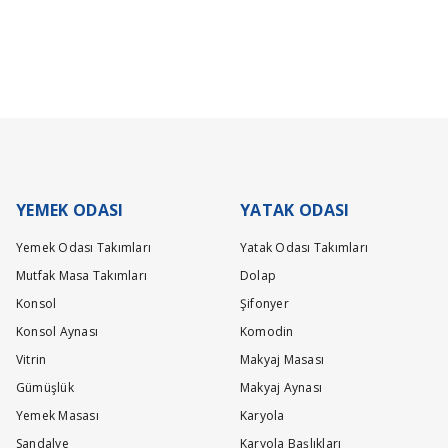
ça önemlidir. Teslimat sırasında sorun yaşamamanız adına adres ve iletişim bilgi
şta üretim yapılıyor mu
isinde gerçekleşecektir. Ürün grubuna göre maksimum teslimat sürelerimiz;
Be the first to review this product!
yumuşak dokulu Linus kumaş kullanılmaktadır. Online satışlarımızda farklı kumaş
Write a comment
lacaktır.
YEMEK ODASI
YATAK ODASI
Yemek Odası Takımları
Yatak Odası Takımları
Mutfak Masa Takımları
Dolap
Konsol
Şifonyer
Konsol Aynası
Komodin
Vitrin
Makyaj Masası
Gümüşlük
Makyaj Aynası
Yemek Masası
Karyola
Sandalye
Karyola Başlıkları