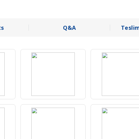
s
Q&A
Tesli