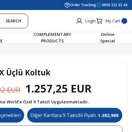
Order Tracking
0850 222 33 44
SEARCH
Login
My Cart
COMPLEMENTARY
Online
RE
PRODUCTS
Special
X Üçlü Koltuk
1.257,25 EUR
82 EUR
tına World'e Özel 9 Taksit Uygulanmaktadır.
eçenekleri
Diğer Kartlara 9 Taksitli Fiyatı:
1.382,98₺