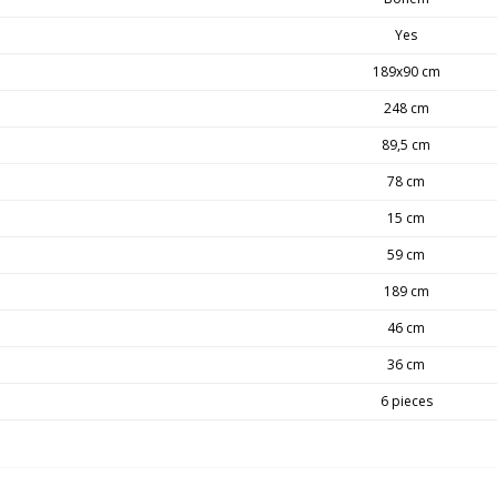
Yes
189x90 cm
248 cm
89,5 cm
78 cm
15 cm
59 cm
189 cm
46 cm
36 cm
6 pieces