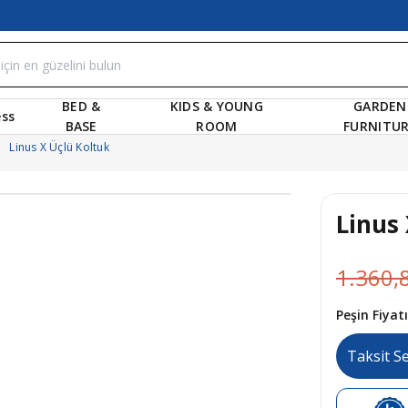
BED &
KIDS & YOUNG
GARDEN
ss
BASE
ROOM
FURNITU
Linus X Üçlü Koltuk
Linus 
1.360,
Peşin Fiya
Taksit S