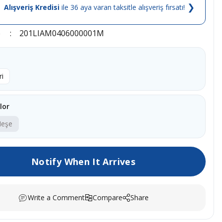
❯
Alışveriş Kredisi
ile 36 aya varan taksitle alışveriş fırsatı!
e
201LIAM0406000001M
ri
lor
Meşe
Notify When It Arrives
Write a Comment
Compare
Share