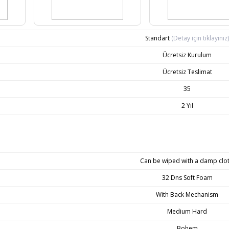
Standart
(Detay için tıklayınız)
Ücretsiz Kurulum
Ücretsiz Teslimat
35
2 Yıl
Can be wiped with a damp clot
32 Dns Soft Foam
With Back Mechanism
Medium Hard
Bohem