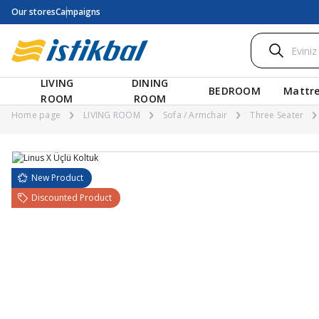
Our stores
Campaigns
LIVING
DINING
BEDROOM
Mattre
ROOM
ROOM
Home page
LIVING ROOM
Sofa / Armchair
Three Seater
New Product
Discounted Product