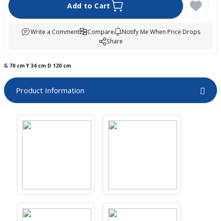
Add to Cart
boards
Write a Comment
Compare
Notify Me When Price Drops
Share
G 70
cm
Y
34 cm
D
120 cm
Product Information
u