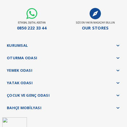
Döşemeli ürün grubu 35 gün
Panel ürün grubu ve baza - başlık ürünlerimizde 45 gün
Yatak ürün grubumuz ise 21 gündür.
İSTİKBAL DİJİTAL ASİSTAN
SİZE EN YAKIN MAĞAZAYI BULUN
Stokta Olan Ürünler İçin Teslim Süresi : 10-15 Gün
0850 222 33 44
OUR STORES
Teslimat ve kurulum işlemleri tamamen ücretsiz olarak tarafımızca yapılacaktır.
KURUMSAL
OTURMA ODASI
YEMEK ODASI
YATAK ODASI
ÇOCUK VE GENÇ ODASI
BAHÇE MOBİLYASI