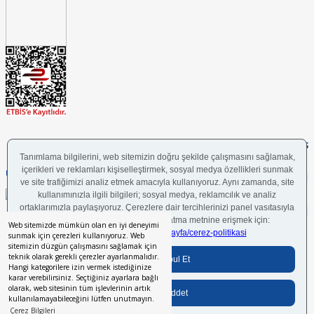
FOLLOW US
UYGULAMAMIZI İNDİRİN
Web sitemizde mümkün olan en iyi deneyimi
sunmak için çerezleri kullanıyoruz. Web
sitemizin düzgün çalışmasını sağlamak için
teknik olarak gerekli çerezler ayarlanmalıdır.
Bilgi Toplumu Hizmetleri
BGYS Politikası
Çerez Politikası
KVKK Aydınlatma Metni
Hangi kategorilere izin vermek istediğinize
karar verebilirsiniz. Seçtiğiniz ayarlara bağlı
olarak, web sitesinin tüm işlevlerinin artık
kullanılamayabileceğini lütfen unutmayın.
Her hakkı saklıdır.
© 2024 İstikbal Mobilya A.Ş.
Çerez Bilgileri