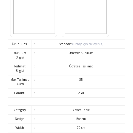
Ürün Cinsi
:
Standart
(Detay için tıklayınız)
Kurulum
:
Ücretsiz Kurulum
Bilgisi
Teslimat
:
Ücretsiz Teslimat
Bilgisi
Max Teslimat
:
35
Süresi
Garanti
:
2 Yıl
Category
:
Coffee Table
Design
:
Bohem
Width
:
70 cm