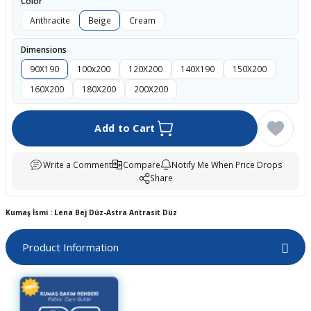
Color
boards
Anthracite
Beige
Cream
Dimensions
90X190
100x200
120X200
140X190
150X200
160X200
180X200
200X200
Add to Cart
Write a Comment
Compare
Notify Me When Price Drops
Share
u
Kumaş İsmi : Lena Bej Düz-Astra Antrasit Düz
Product Information