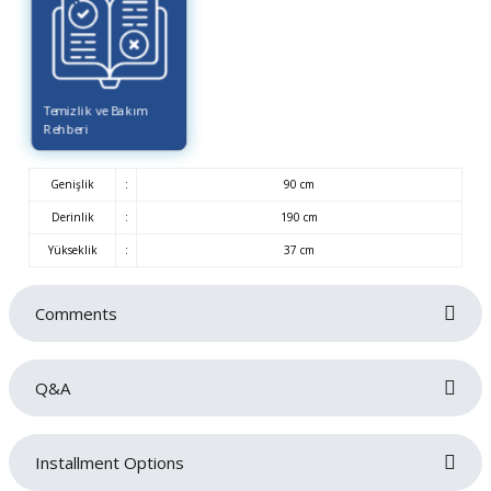
Temizlik ve Bakım
Rehberi
Genişlik
:
90 cm
Derinlik
:
190 cm
Yükseklik
:
37 cm
Comments
Q&A
Be the first to review this product!
İyi günler bu fiyata başlık dahilmi Başlık yokmu
Installment Options
vu üründe
Write a comment