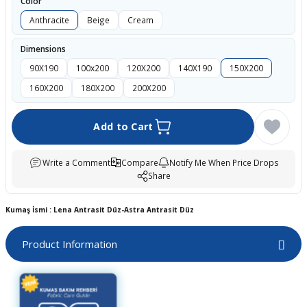
Color
boards
Anthracite
Beige
Cream
Dimensions
90X190
100x200
120X200
140X190
150X200
160X200
180X200
200X200
Add to Cart
Write a Comment
Compare
Notify Me When Price Drops
Share
u
Kumaş İsmi : Lena Antrasit Düz-Astra Antrasit Düz
Product Information