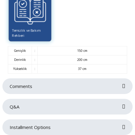
Temizlik ve Bakım
Rehberi
Genişlik
:
150 cm
Derinlik
:
200 cm
Yükseklik
:
37 cm
Comments
Q&A
Be the first to review this product!
başlık dahil mi
Installment Options
Write a comment
C... Y... | 23/08/2024