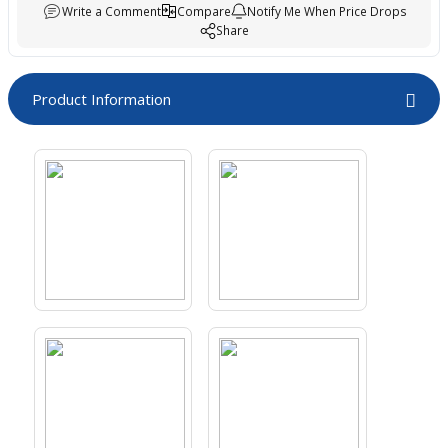
Write a Comment
Compare
Notify Me When Price Drops
boards
Share
Product Information
u