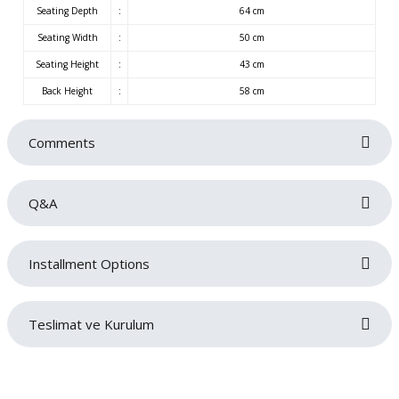
Seating Depth
:
64 cm
Seating Width
:
50 cm
Seating Height
:
43 cm
Back Height
:
58 cm
Comments
Q&A
Be the first to review this product!
Installment Options
Write a comment
No questions have been asked about this product yet.
Teslimat ve Kurulum
Ask a Question
Siparişlerinizin gecikmeden tarafınıza teslim edilmesi bizim için oldukça
önemlidir. Teslimat sırasında sorun yaşamamanız adına adres ve iletişim
bilgilerinizi doğru ve eksiksiz bir şekilde girmeniz gerekmektedir. Ürünlerin