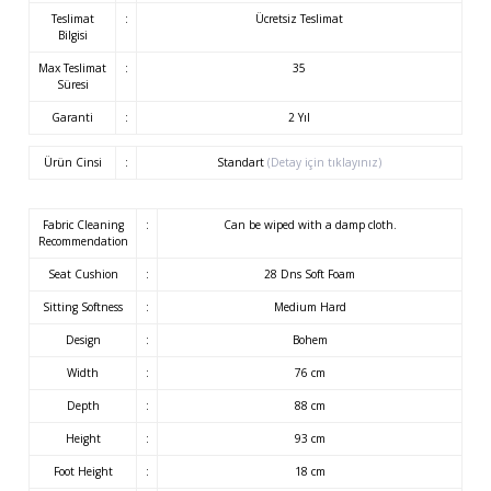
Teslimat
:
Ücretsiz Teslimat
Bilgisi
Max Teslimat
:
35
Süresi
Garanti
:
2 Yıl
Ürün Cinsi
:
Standart
(Detay için tıklayınız)
Fabric Cleaning
:
Can be wiped with a damp cloth.
Recommendation
Seat Cushion
:
28 Dns Soft Foam
Sitting Softness
:
Medium Hard
Design
:
Bohem
Width
:
76 cm
Depth
:
88 cm
Height
:
93 cm
Foot Height
:
18 cm