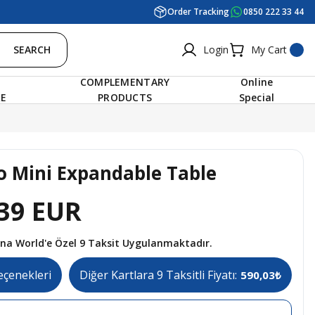
Order Tracking
0850 222 33 44
SEARCH
Login
My Cart
COMPLEMENTARY
Online
RE
PRODUCTS
Special
o Mini Expandable Table
39 EUR
tına World'e Özel 9 Taksit Uygulanmaktadır.
eçenekleri
Diğer Kartlara 9 Taksitli Fiyatı:
590,03₺