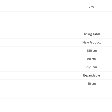
2 Yıl
Dining Table
New Product
180 cm
80 cm
78,1 cm
Expandable
40 cm
ça önemlidir. Teslimat sırasında sorun yaşamamanız adına adres ve iletişim bilgi