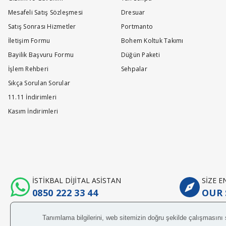
04/05/2026 answered on.
Mesafeli Satış Sözleşmesi
Dresuar
Satış Sonrası Hizmetler
Portmanto
İletişim Formu
Bohem Koltuk Takımı
Ask a Question
Bayilik Başvuru Formu
Düğün Paketi
İşlem Rehberi
Sehpalar
Sıkça Sorulan Sorular
11.11 İndirimleri
Kasım İndirimleri
İSTİKBAL DİJİTAL ASİSTAN
SİZE 
0850 222 33 44
OUR 