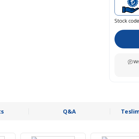
Stock cod
Wr
s
Q&A
Tesli