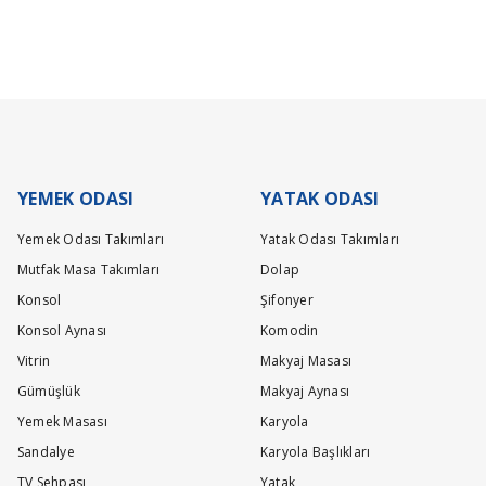
isinde gerçekleşecektir. Ürün grubuna göre maksimum teslimat sürelerimiz;
Be the first to review this product!
r.İyi günleri dileriz.
Write a comment
lacaktır.
YEMEK ODASI
YATAK ODASI
Yemek Odası Takımları
Yatak Odası Takımları
r.İyi günler dileriz.
Mutfak Masa Takımları
Dolap
Konsol
Şifonyer
Konsol Aynası
Komodin
Vitrin
Makyaj Masası
Gümüşlük
Makyaj Aynası
Yemek Masası
Karyola
Sandalye
Karyola Başlıkları
i günler dileriz.
TV Sehpası
Yatak