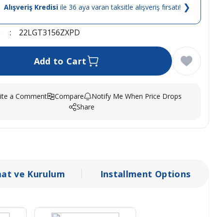
❯
Alışveriş Kredisi
ile 36 aya varan taksitle alışveriş fırsatı!
e
22LGT3156ZXPD
Add to Cart
ite a Comment
Compare
Notify Me When Price Drops
Share
mat ve Kurulum
Installment Options