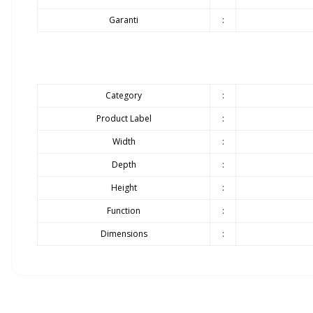
Garanti
:
Category
:
Product Label
:
Width
:
Depth
:
Height
:
Function
:
Dimensions
:
Siparişlerinizin gecikmeden tarafınıza teslim edilmesi bizim için olduk
Yanyana 2 sandalye sığar mı?