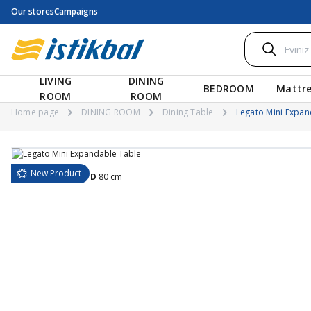
Our stores
Campaigns
LIVING
DINING
BEDROOM
Mattre
ROOM
ROOM
Home page
DINING ROOM
Dining Table
Legato Mini Expan
New Product
G
180 cm
Y
78,1 cm
D
80 cm