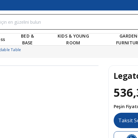
BED &
KIDS & YOUNG
GARDEN
ss
BASE
ROOM
FURNITU
dable Table
Legat
536,
Peşin Fiya
Taksit S