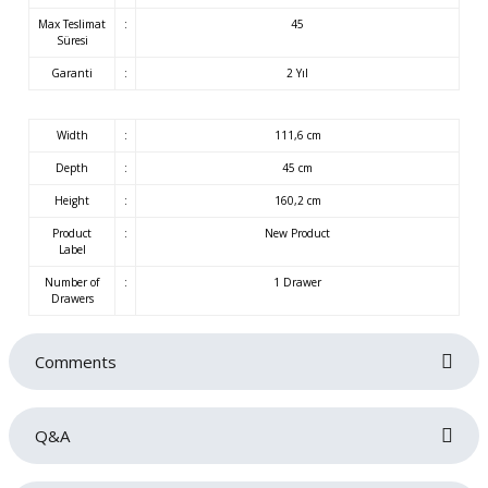
Max Teslimat
:
45
Süresi
Garanti
:
2 Yıl
Width
:
111,6 cm
Depth
:
45 cm
Height
:
160,2 cm
Product
:
New Product
Label
Number of
:
1 Drawer
Drawers
Comments
Q&A
Be the first to review this product!