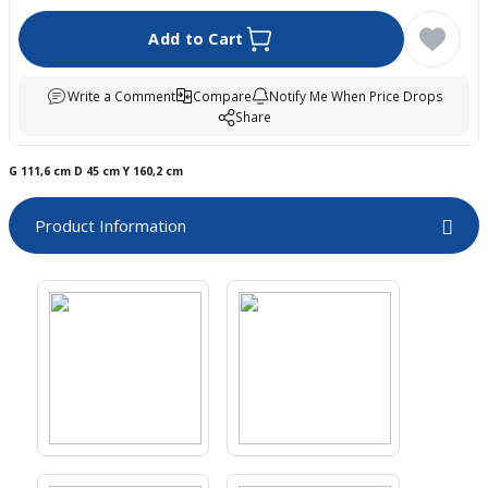
boards
Add to Cart
Write a Comment
Compare
Notify Me When Price Drops
Share
G 111,6 cm D 45 cm Y 160,2 cm
Product Information
u