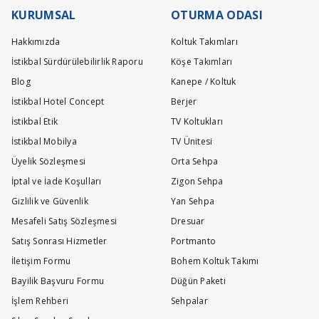
Teslimat ve kurulum işlemleri tamamen ücretsiz olarak tarafımızca yapı
KURUMSAL
OTURMA ODASI
Hakkımızda
Koltuk Takımları
İstikbal Sürdürülebilirlik Raporu
Köşe Takımları
Blog
Kanepe / Koltuk
İstikbal Hotel Concept
Berjer
İstikbal Etik
TV Koltukları
İstikbal Mobilya
TV Ünitesi
Üyelik Sözleşmesi
Orta Sehpa
İptal ve İade Koşulları
Zigon Sehpa
Gizlilik ve Güvenlik
Yan Sehpa
Mesafeli Satış Sözleşmesi
Dresuar
Satış Sonrası Hizmetler
Portmanto
İletişim Formu
Bohem Koltuk Takımı
Bayilik Başvuru Formu
Düğün Paketi
İşlem Rehberi
Sehpalar