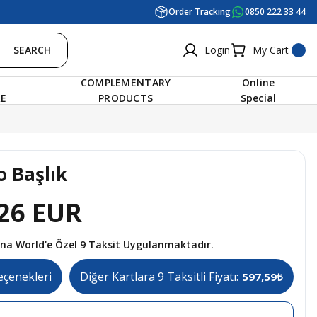
Order Tracking
0850 222 33 44
SEARCH
Login
My Cart
COMPLEMENTARY
Online
RE
PRODUCTS
Special
o Başlık
26 EUR
tına World'e Özel 9 Taksit Uygulanmaktadır.
eçenekleri
Diğer Kartlara 9 Taksitli Fiyatı:
597,59₺