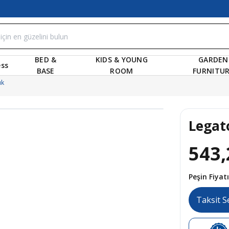
BED &
KIDS & YOUNG
GARDEN
ss
BASE
ROOM
FURNITU
ık
Legat
543,
Peşin Fiya
Taksit S