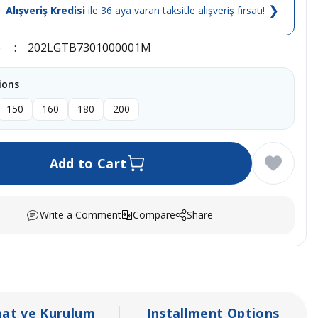
❯
Alışveriş Kredisi
ile 36 aya varan taksitle alışveriş fırsatı!
e
202LGTB7301000001M
ions
150
160
180
200
Add to Cart
Write a Comment
Compare
Share
mat ve Kurulum
Installment Options