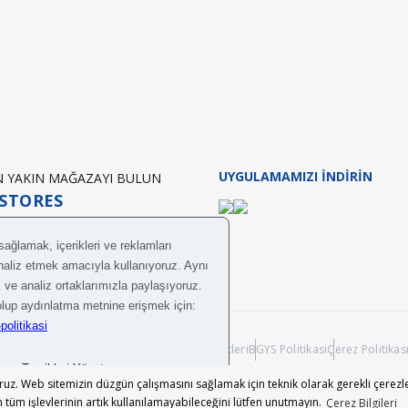
UYGULAMAMIZI İNDİRİN
EN YAKIN MAĞAZAYI BULUN
STORES
obilya A.Ş.
Bilgi Toplumu Hizmetleri
BGYS Politikası
Çerez Politikas
z. Web sitemizin düzgün çalışmasını sağlamak için teknik olarak gerekli çerezle
in tüm işlevlerinin artık kullanılamayabileceğini lütfen unutmayın.
Çerez Bilgileri