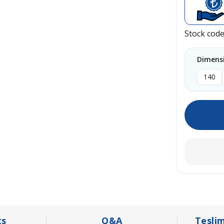
Stock cod
Dimens
140
s
Q&A
Tesli