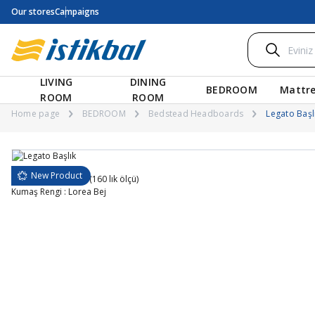
Our stores
Campaigns
LIVING
DINING
BEDROOM
Mattre
ROOM
ROOM
Home page
BEDROOM
Bedstead Headboards
Legato Başl
New Product
G 232
cm
Y 138
cm (160 lık ölçü)
Kumaş Rengi : Lorea Bej