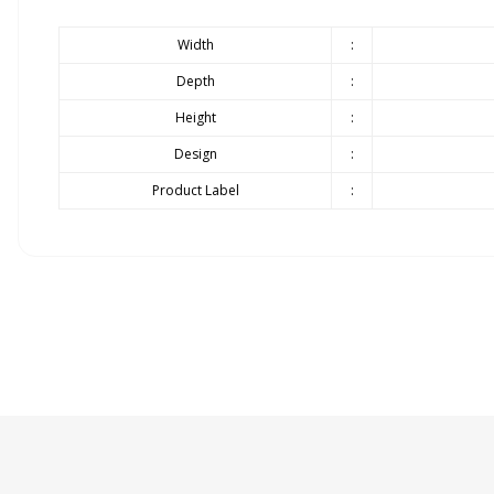
Width
:
Depth
:
Height
:
Design
:
Product Label
:
Siparişlerinizin gecikmeden tarafınıza teslim edilmesi bizim için olduk
Ürünlerin teslimatı ürün grubuna göre belirlenen teslimat süresi içer
Döşemeli ürün grubu 35 gün
Panel ürün grubu ve baza - başlık ürünlerimizde 45 gün
Yatak ürün grubumuz ise 21 gündür.
Stokta Olan Ürünler İçin Teslim Süresi : 10-15 Gün