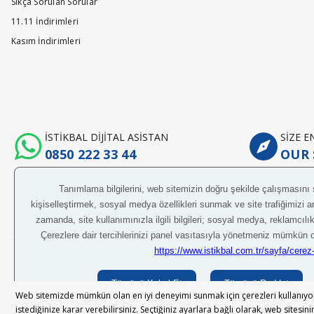
Sıkça Sorulan Sorular
11.11 İndirimleri
Kasım İndirimleri
İSTİKBAL DİJİTAL ASİSTAN
SİZE 
0850 222 33 44
OUR 
Her hakkı saklıdır.
© 2024 İstikbal M
Web sitemizde mümkün olan en iyi deneyimi sunmak için çerezleri kullanıyoru
İstikbal Müşteri Asistanı
istediğinize karar verebilirsiniz. Seçtiğiniz ayarlara bağlı olarak, web sitesin