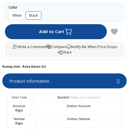
boards
Color
White
Black
Add to Cart
Write a Comment
Compare
Notify Me When Price Drops
Share
Kumaş İsmi : Rova Keten Gri
u
Product Information
Ürün Cinsi
:
Standart
(Detay için tıklayınız)
Kurulum
:
Ücretsiz Kurulum
Bilgisi
Teslimat
:
Ücretsiz Teslimat
Bilgisi