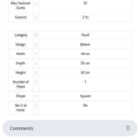
Max Teslimat
:
35
Süresi
Garanti
:
2 Yıl
Category
:
Pouff
Design
:
Bohem
Width
:
44 cm
Depth
:
50 cm
Height
:
42 cm
Number of
:
1
Pieces
Shape
:
Square
See it at
:
Yes
home
Comments