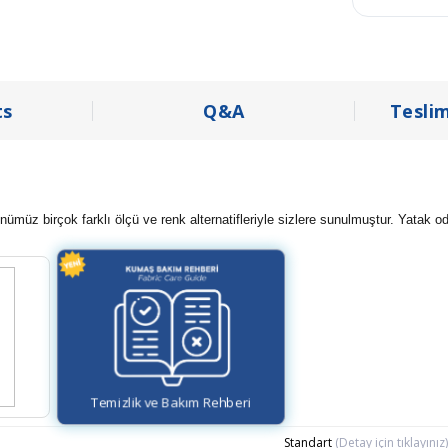
s
Q&A
Tesli
ümüz birçok farklı ölçü ve renk alternatifleriyle sizlere sunulmuştur. Yatak od
Temizlik ve Bakım Rehberi
Standart
(Detay için tıklayınız)