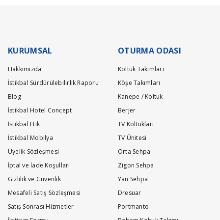
Yatak ürün grubumuz ise 21 gündür.
Stokta Olan Ürünler İçin Teslim Süresi : 10-15 Gün
Teslimat ve kurulum işlemleri tamamen ücretsiz olarak tarafımızca yapı
KURUMSAL
OTURMA ODASI
Hakkımızda
Koltuk Takımları
İstikbal Sürdürülebilirlik Raporu
Köşe Takımları
Blog
Kanepe / Koltuk
İstikbal Hotel Concept
Berjer
İstikbal Etik
TV Koltukları
İstikbal Mobilya
TV Ünitesi
Üyelik Sözleşmesi
Orta Sehpa
İptal ve İade Koşulları
Zigon Sehpa
Gizlilik ve Güvenlik
Yan Sehpa
Mesafeli Satış Sözleşmesi
Dresuar
Satış Sonrası Hizmetler
Portmanto