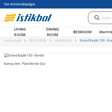
Our stores
Campaigns
LIVING
DINING
BEDROOM
Mattre
ROOM
ROOM
Home page
BED & BASE
Headboard
Grand Başlık 150 - B
Kumaş İsmi : Plain Bordo Düz