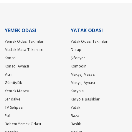
Write a comment
Ask a Question
lacaktır.
YEMEK ODASI
YATAK ODASI
Yemek Odası Takımları
Yatak Odası Takımları
Mutfak Masa Takımları
Dolap
Konsol
Şifonyer
Konsol Aynası
Komodin
Vitrin
Makyaj Masası
Gümüşlük
Makyaj Aynası
Yemek Masası
Karyola
Sandalye
Karyola Başlıkları
TV Sehpası
Yatak
Puf
Baza
Bohem Yemek Odası
Başlık