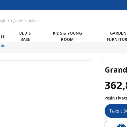
BED &
KIDS & YOUNG
GARDEN
ss
BASE
ROOM
FURNITU
ordo
Grand
362,
Peşin Fiya
Taksit S