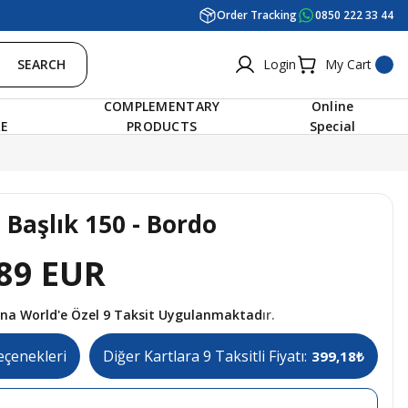
Order Tracking
0850 222 33 44
SEARCH
Login
My Cart
COMPLEMENTARY
Online
RE
PRODUCTS
Special
 Başlık 150 - Bordo
89 EUR
tına World'e Özel 9 Taksit Uygulanmaktadır.
eçenekleri
Diğer Kartlara 9 Taksitli Fiyatı:
399,18₺