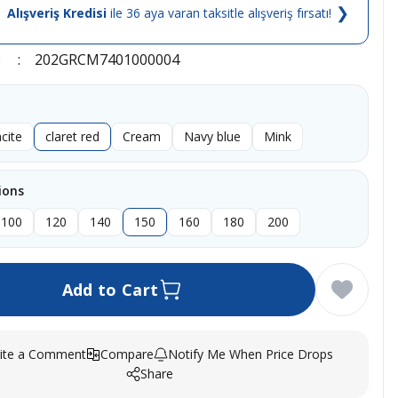
❯
Alışveriş Kredisi
ile 36 aya varan taksitle alışveriş fırsatı!
e
202GRCM7401000004
cite
claret red
Cream
Navy blue
Mink
ions
100
120
140
150
160
180
200
Add to Cart
ite a Comment
Compare
Notify Me When Price Drops
Share