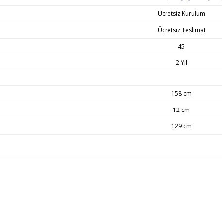
Ücretsiz Kurulum
Ücretsiz Teslimat
45
2 Yıl
158 cm
12 cm
129 cm
ça önemlidir. Teslimat sırasında sorun yaşamamanız adına adres ve iletişim bilgi
isinde gerçekleşecektir. Ürün grubuna göre maksimum teslimat sürelerimiz;
No questions have been asked about this product yet.
Be the first to review this product!