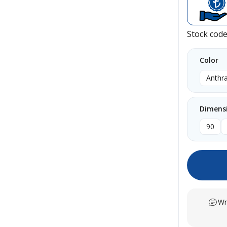
Stock cod
Color
Anthra
Dimens
90
Wr