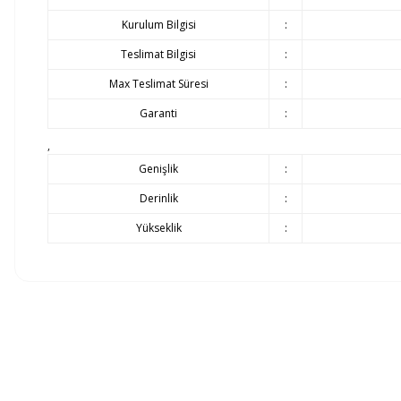
Kurulum Bilgisi
:
Teslimat Bilgisi
:
Max Teslimat Süresi
:
Garanti
:
,
Genişlik
:
Derinlik
:
Yükseklik
:
Siparişlerinizin gecikmeden tarafınıza teslim edilmesi bizim için olduk
Ürünlerin teslimatı ürün grubuna göre belirlenen teslimat süresi içer
Döşemeli ürün grubu 35 gün
Panel ürün grubu ve baza - başlık ürünlerimizde 45 gün