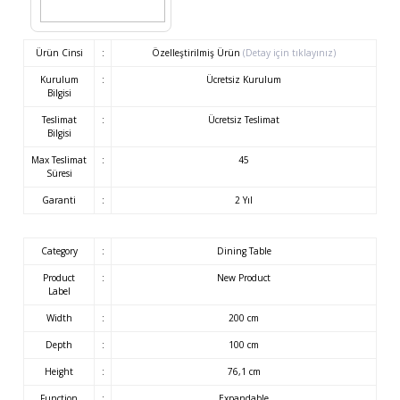
Ürün Cinsi
:
Özelleştirilmiş Ürün
(Detay için tıklayınız)
Kurulum
:
Ücretsiz Kurulum
Bilgisi
Teslimat
:
Ücretsiz Teslimat
Bilgisi
Max Teslimat
:
45
Süresi
Garanti
:
2 Yıl
Category
:
Dining Table
Product
:
New Product
Label
Width
:
200 cm
Depth
:
100 cm
Height
:
76,1 cm
Function
:
Expandable