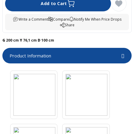
Add to Cart
boards
Write a Comment
Compare
Notify Me When Price Drops
Share
G
200 cm
Y
76,1 cm
D
100 cm
Product Information
u