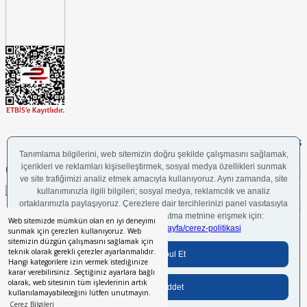
FOLLOW US
UYGULAMAMIZI İNDİRİN
Web sitemizde mümkün olan en iyi deneyimi
sunmak için çerezleri kullanıyoruz. Web
sitemizin düzgün çalışmasını sağlamak için
teknik olarak gerekli çerezler ayarlanmalıdır.
Bilgi Toplumu Hizmetleri
BGYS Politikası
Çerez Politikası
KVKK Aydınlatma Metni
Hangi kategorilere izin vermek istediğinize
karar verebilirsiniz. Seçtiğiniz ayarlara bağlı
olarak, web sitesinin tüm işlevlerinin artık
kullanılamayabileceğini lütfen unutmayın.
Her hakkı saklıdır.
© 2024 İstikbal Mobilya A.Ş.
Çerez Bilgileri