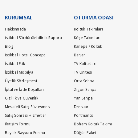
Teslimat ve kurulum işlemleri tamamen ücretsiz olarak tarafımızca yapı
Masa ve sandalye malzemesi nedir?
KURUMSAL
OTURMA ODASI
Ö... G... | 08/03/2026
Hakkımızda
Koltuk Takımları
Değerli Müştermiz,ürünümüz metal iskeletten yapılmıştır.Sandalyeni
İstikbal Sürdürülebilirlik Raporu
Köşe Takımları
Blog
Kanepe / Koltuk
09/03/2026 answered on.
İstikbal Hotel Concept
Berjer
İstikbal Etik
TV Koltukları
Ürün ölçü ebatları nedir? Teslimat süresi max. 2
İstikbal Mobilya
TV Ünitesi
M... K... | 25/01/2026
Üyelik Sözleşmesi
Orta Sehpa
İptal ve İade Koşulları
Zigon Sehpa
Değerli Müşterimiz,takım içeriği kısmından takıma ait olan parçaları
Gizlilik ve Güvenlik
Yan Sehpa
26/01/2026 answered on.
Mesafeli Satış Sözleşmesi
Dresuar
Satış Sonrası Hizmetler
Portmanto
Kolay gelsin üründe 4 adet sandalye var değilmi
İletişim Formu
Bohem Koltuk Takımı
M... K... | 11/12/2025
Bayilik Başvuru Formu
Düğün Paketi