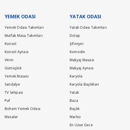
lacaktır.
YEMEK ODASI
YATAK ODASI
Yemek Odası Takımları
Yatak Odası Takımları
n oturumunda deri uygulanmıştır.İyi günler dileriz.
Mutfak Masa Takımları
Dolap
Konsol
Şifonyer
Konsol Aynası
Komodin
Vitrin
Makyaj Masası
 ay deniyor ortalama bir süreniz yok mu?
Gümüşlük
Makyaj Aynası
Yemek Masası
Karyola
Sandalye
Karyola Başlıkları
n ölçü bilgilerine ulaşabilirsiniz.Ürünümüzün maksimum teslim süresi 45 gündür.İy
TV Sehpası
Yatak
Puf
Baza
Bohem Yemek Odası
Başlık
Masalar
Markiz
En Uzun Gece