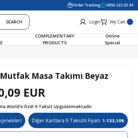
Order Tracking
0850 222 33 44
SEARCH
Login
My Cart
COMPLEMENTARY
Online
RE
PRODUCTS
Special
 Mutfak Masa Takımı Beyaz
0,09 EUR
tına World'e Özel 9 Taksit Uygulanmaktadır.
eçenekleri
Diğer Kartlara 9 Taksitli Fiyatı:
1.133,10₺