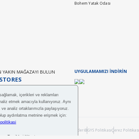
Bohem Yatak Odası
nar, iyi günler dileriz.
nar, iyi günler dileriz.
UYGULAMAMIZI İNDİRİN
EN YAKIN MAĞAZAYI BULUN
STORES
nar, iyi günler dileriz.
obilya A.Ş.
Bilgi Toplumu Hizmetleri
BGYS Politikası
Çerez Politikas