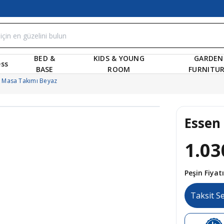
BED &
KIDS & YOUNG
GARDEN
ss
BASE
ROOM
FURNITU
k Masa Takımı Beyaz
Essen
1.03
Peşin Fiya
Taksit S