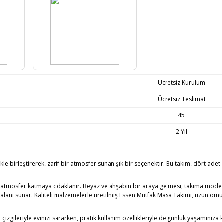
Ücretsiz Kurulum
Ücretsiz Teslimat
45
2 Yıl
e birleştirerek, zarif bir atmosfer sunan şık bir seçenektir. Bu takım, dört ad
atmosfer katmaya odaklanır. Beyaz ve ahşabın bir araya gelmesi, takıma modern v
 alanı sunar. Kaliteli malzemelerle üretilmiş Essen Mutfak Masa Takımı, uzun ömürl
leriyle evinizi sararken, pratik kullanım özellikleriyle de günlük yaşamınıza kol