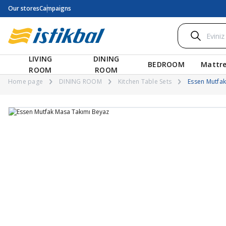
Our stores
Campaigns
LIVING
DINING
BEDROOM
Mattre
ROOM
ROOM
Home page
DINING ROOM
Kitchen Table Sets
Essen Mutfa