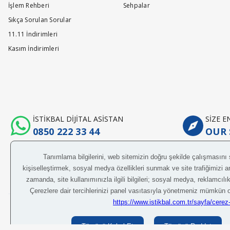
İşlem Rehberi
Sehpalar
Değerli Müşterimiz, İlgili takımın sandalye adedi 4’tür. Bilgilerinize su
Sıkça Sorulan Sorular
12/12/2025 answered on.
11.11 İndirimleri
Kasım İndirimleri
Bu takımda kaç adet sandelye var acaba
M... K... | 11/12/2025
Değerli Müşterimiz, İlgili takımın sandalye adedi 4’tür. Bilgilerinize su
İSTİKBAL DİJİTAL ASİSTAN
SİZE 
12/12/2025 answered on.
0850 222 33 44
OUR 
Bu takımda kaç adet sandelye var acaba
M... K... | 11/12/2025
Değerli Müşterimiz, İlgili takımın sandalye adedi 4’tür. Bilgilerinize su
Her hakkı saklıdır.
© 2024 İstikbal M
12/12/2025 answered on.