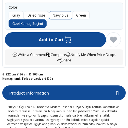
boards
Color
Gray
Dried rose
Navy blue
Green
Özel Kumaş Seçimi
Add to Cart
Write a Comment
Compare
Notify Me When Price Drops
Share
G
222 cm
Y
86 cm
D
103 cm
u
Kumaş İsmi: Toledo Lacivert Düz
Product Information
Elizya S Üçlü Koltuk: Rahat ve Modern Tasarım Elizya S Üçlü Koltuk, konforun ve
modern tarzın muhteşem bir birleşimini sunan bir şaheserdir. Yumuşak dokulu
kumaşları ve ergonomik yapısı, uzun oturmalarda bile mükemmel rahatlık
sağlayarak yaşam alanınızı zenginleştirir. Bu koltuk, estetik açıdan çekici
detayları ve işlevselliğiyle öne çıkan, ev dekorasyonunuzun odak noktası olmaya