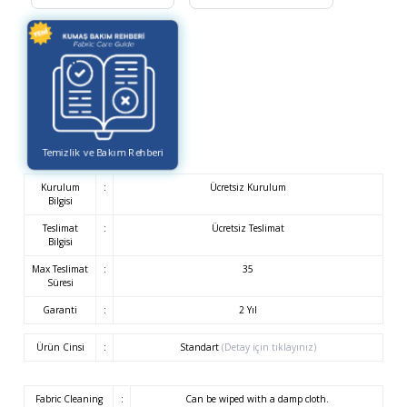
Temizlik ve Bakım Rehberi
Kurulum
:
Ücretsiz Kurulum
Bilgisi
Teslimat
:
Ücretsiz Teslimat
Bilgisi
Max Teslimat
:
35
Süresi
Garanti
:
2 Yıl
Ürün Cinsi
:
Standart
(Detay için tıklayınız)
Fabric Cleaning
:
Can be wiped with a damp cloth.