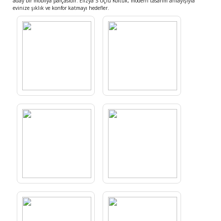
aday bir mobilya parçasıdır. Elizya S Üçlü Koltuk, modern tasarım anlayışıyla
evinize şıklık ve konfor katmayı hedefler.