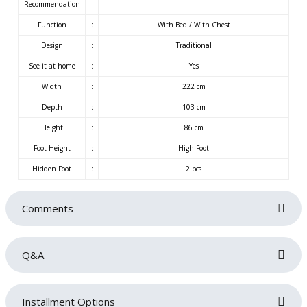
Recommendation
Function
:
With Bed / With Chest
Design
:
Traditional
See it at home
:
Yes
Width
:
222 cm
Depth
:
103 cm
Height
:
86 cm
Foot Height
:
High Foot
Hidden Foot
:
2 pcs
Comments
Q&A
Be the first to review this product!
Elizya koltuk takımı ile Elizya S Koltuk takımı
Installment Options
Write a comment