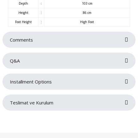
Depth
:
103 cm
Height
:
86 cm
Foot Height
:
High Foot
Comments
Q&A
Be the first to review this product!
Installment Options
Write a comment
No questions have been asked about this product yet.
Teslimat ve Kurulum
Ask a Question
Siparişlerinizin gecikmeden tarafınıza teslim edilmesi bizim için oldukça
önemlidir. Teslimat sırasında sorun yaşamamanız adına adres ve iletişim
bilgilerinizi doğru ve eksiksiz bir şekilde girmeniz gerekmektedir. Ürünlerin
teslimatı ürün grubuna göre belirlenen teslimat süresi içerisinde gerçekleşecektir.
Ürün grubuna göre maksimum teslimat sürelerimiz;