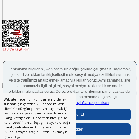
FOLLOW US
UYGULAMAMIZI İNDİRİN
Web sitemizde mümkün olan en iyi deneyimi
sunmak için çerezleri kullanıyoruz. Web
sitemizin düzgün çalışmasını sağlamak için
teknik olarak gerekli çerezler ayarlanmalıdır.
Bilgi Toplumu Hizmetleri
BGYS Politikası
Çerez Politikası
KVKK Aydınlatma Metni
Hangi kategorilere izin vermek istediğinize
karar verebilirsiniz. Seçtiğiniz ayarlara bağlı
olarak, web sitesinin tüm işlevlerinin artık
kullanılamayabileceğini lütfen unutmayın.
Her hakkı saklıdır.
© 2024 İstikbal Mobilya A.Ş.
Çerez Bilgileri