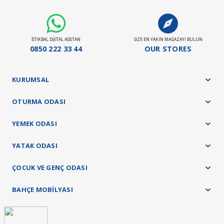
Döşemeli ürün grubu 35 gün
Panel ürün grubu ve baza - başlık ürünlerimizde 45 gün
Yatak ürün grubumuz ise 21 gündür.
İSTİKBAL DİJİTAL ASİSTAN
SİZE EN YAKIN MAĞAZAYI BULUN
Stokta Olan Ürünler İçin Teslim Süresi : 10-15 Gün
0850 222 33 44
OUR STORES
Teslimat ve kurulum işlemleri tamamen ücretsiz olarak tarafımızca yapılacaktır.
KURUMSAL
OTURMA ODASI
YEMEK ODASI
YATAK ODASI
ÇOCUK VE GENÇ ODASI
BAHÇE MOBİLYASI