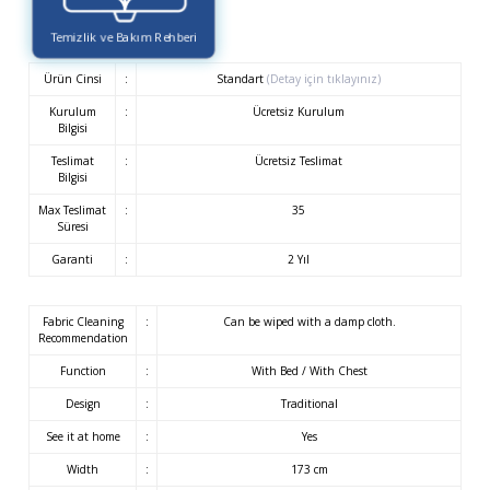
Temizlik ve Bakım Rehberi
Ürün Cinsi
:
Standart
(Detay için tıklayınız)
Kurulum
:
Ücretsiz Kurulum
Bilgisi
Teslimat
:
Ücretsiz Teslimat
Bilgisi
Max Teslimat
:
35
Süresi
Garanti
:
2 Yıl
Fabric Cleaning
:
Can be wiped with a damp cloth.
Recommendation
Function
:
With Bed / With Chest
Design
:
Traditional
See it at home
:
Yes
Width
:
173 cm