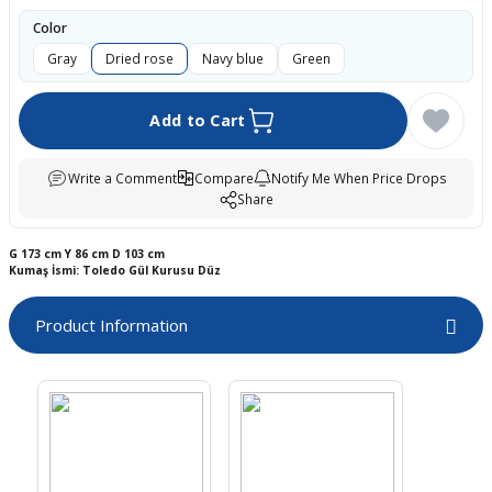
boards
Color
Gray
Dried rose
Navy blue
Green
Add to Cart
Write a Comment
Compare
Notify Me When Price Drops
Share
G
173 cm
Y
86 cm
D
103 cm
Kumaş İsmi: Toledo Gül Kurusu Düz
u
Product Information