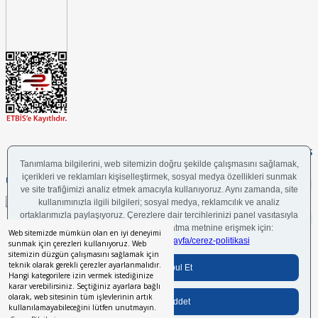
FOLLOW US
UYGULAMAMIZI İNDİRİN
Web sitemizde mümkün olan en iyi deneyimi
sunmak için çerezleri kullanıyoruz. Web
sitemizin düzgün çalışmasını sağlamak için
teknik olarak gerekli çerezler ayarlanmalıdır.
Bilgi Toplumu Hizmetleri
BGYS Politikası
Çerez Politikası
KVKK Aydınlatma Metni
Hangi kategorilere izin vermek istediğinize
karar verebilirsiniz. Seçtiğiniz ayarlara bağlı
olarak, web sitesinin tüm işlevlerinin artık
kullanılamayabileceğini lütfen unutmayın.
Her hakkı saklıdır.
© 2024 İstikbal Mobilya A.Ş.