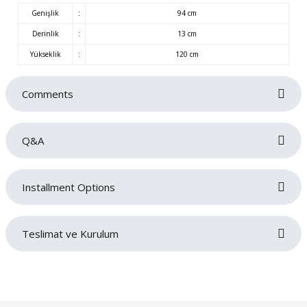
Genişlik
:
94 cm
Derinlik
:
13 cm
Yükseklik
:
120 cm
Comments
Q&A
Be the first to review this product!
Installment Options
Write a comment
No questions have been asked about this product yet.
Teslimat ve Kurulum
Ask a Question
Siparişlerinizin gecikmeden tarafınıza teslim edilmesi bizim için oldukça
önemlidir. Teslimat sırasında sorun yaşamamanız adına adres ve iletişim
bilgilerinizi doğru ve eksiksiz bir şekilde girmeniz gerekmektedir. Ürünlerin
teslimatı ürün grubuna göre belirlenen teslimat süresi içerisinde gerçekleşecektir.