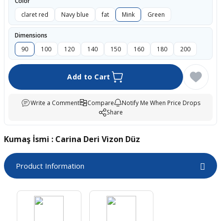
Color
boards
claret red
Navy blue
fat
Mink
Green
Dimensions
90
100
120
140
150
160
180
200
Add to Cart
Write a Comment
Compare
Notify Me When Price Drops
Share
u
Kumaş İsmi : Carina Deri Vizon Düz
Product Information