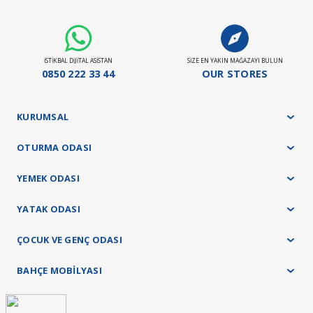
Ürün grubuna göre maksimum teslimat sürelerimiz;
Döşemeli ürün grubu 35 gün
Panel ürün grubu ve baza - başlık ürünlerimizde 45 gün
Yatak ürün grubumuz ise 21 gündür.
İSTİKBAL DİJİTAL ASİSTAN
SİZE EN YAKIN MAĞAZAYI BULUN
Stokta Olan Ürünler İçin Teslim Süresi : 10-15 Gün
0850 222 33 44
OUR STORES
Teslimat ve kurulum işlemleri tamamen ücretsiz olarak tarafımızca yapılacaktır.
KURUMSAL
OTURMA ODASI
YEMEK ODASI
YATAK ODASI
ÇOCUK VE GENÇ ODASI
BAHÇE MOBİLYASI