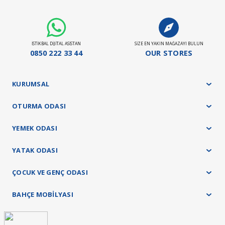
Ürün grubuna göre maksimum teslimat sürelerimiz;
Döşemeli ürün grubu 35 gün
Panel ürün grubu ve baza - başlık ürünlerimizde 45 gün
Yatak ürün grubumuz ise 21 gündür.
İSTİKBAL DİJİTAL ASİSTAN
SİZE EN YAKIN MAĞAZAYI BULUN
Stokta Olan Ürünler İçin Teslim Süresi : 10-15 Gün
0850 222 33 44
OUR STORES
Teslimat ve kurulum işlemleri tamamen ücretsiz olarak tarafımızca yapılacaktır.
KURUMSAL
OTURMA ODASI
YEMEK ODASI
YATAK ODASI
ÇOCUK VE GENÇ ODASI
BAHÇE MOBİLYASI