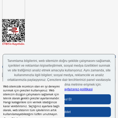
FOLLOW US
UYGULAMAMIZI İNDİRİN
Web sitemizde mümkün olan en iyi deneyimi
sunmak için çerezleri kullanıyoruz. Web
sitemizin düzgün çalışmasını sağlamak için
teknik olarak gerekli çerezler ayarlanmalıdır.
Bilgi Toplumu Hizmetleri
BGYS Politikası
Çerez Politikası
KVKK Aydınlatma Metni
Hangi kategorilere izin vermek istediğinize
karar verebilirsiniz. Seçtiğiniz ayarlara bağlı
olarak, web sitesinin tüm işlevlerinin artık
kullanılamayabileceğini lütfen unutmayın.
Her hakkı saklıdır.
© 2024 İstikbal Mobilya A.Ş.