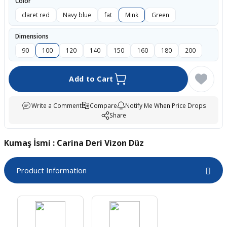
Color
boards
claret red
Navy blue
fat
Mink
Green
Dimensions
90
100
120
140
150
160
180
200
Add to Cart
Write a Comment
Compare
Notify Me When Price Drops
Share
u
Kumaş İsmi : Carina Deri Vizon Düz
Product Information