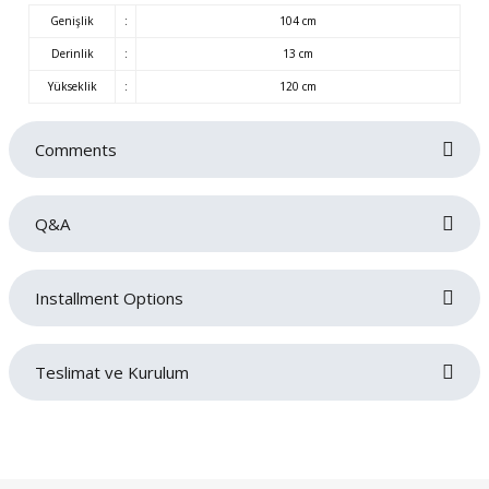
Genişlik
:
104 cm
Derinlik
:
13 cm
Yükseklik
:
120 cm
Comments
Q&A
Be the first to review this product!
Installment Options
Write a comment
No questions have been asked about this product yet.
Teslimat ve Kurulum
Ask a Question
Siparişlerinizin gecikmeden tarafınıza teslim edilmesi bizim için oldukça
önemlidir. Teslimat sırasında sorun yaşamamanız adına adres ve iletişim
bilgilerinizi doğru ve eksiksiz bir şekilde girmeniz gerekmektedir. Ürünlerin
teslimatı ürün grubuna göre belirlenen teslimat süresi içerisinde gerçekleşecektir.