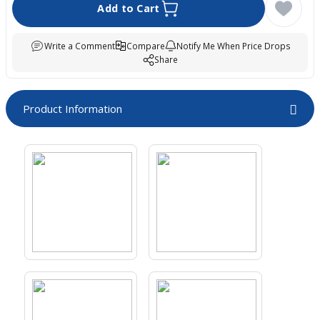
Add to Cart
boards
Write a Comment
Compare
Notify Me When Price Drops
Share
Product Information
u