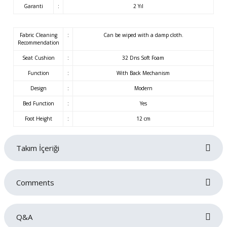
Garanti
:
2 Yıl
Fabric Cleaning
:
Can be wiped with a damp cloth.
Recommendation
Seat Cushion
:
32 Dns Soft Foam
Function
:
With Back Mechanism
Design
:
Modern
Bed Function
:
Yes
Foot Height
:
12 cm
Takım İçeriği
Comments
Q&A
Be the first to review this product!