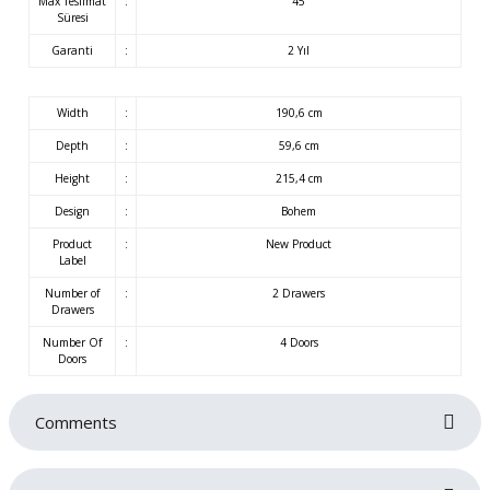
Max Teslimat
:
45
Süresi
Garanti
:
2 Yıl
Width
:
190,6 cm
Depth
:
59,6 cm
Height
:
215,4 cm
Design
:
Bohem
Product
:
New Product
Label
Number of
:
2 Drawers
Drawers
Number Of
:
4 Doors
Doors
Comments