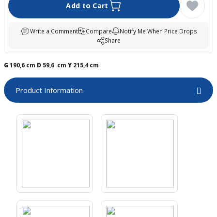
Add to Cart
boards
Write a Comment
Compare
Notify Me When Price Drops
Share
G
190,6 cm
D
59,6 cm
Y
215,4 cm
Product Information
u