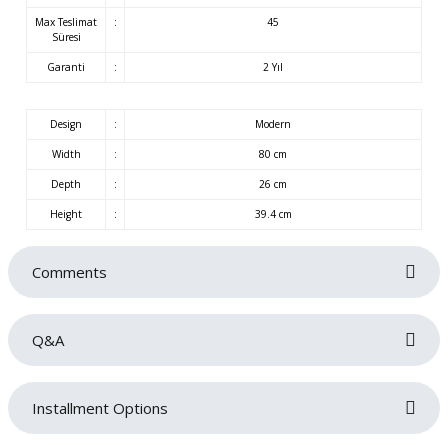
Max Teslimat
:
45
Süresi
Garanti
:
2 Yıl
Design
:
Modern
Width
:
80 cm
Depth
:
26 cm
Height
:
39.4 cm
Comments
Q&A
Be the first to review this product!
Installment Options
Write a comment
No questions have been asked about this product yet.