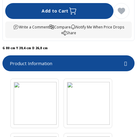
boards
Add to Cart
Write a Comment
Compare
Notify Me When Price Drops
Share
G 80 cm Y 39,4 cm D 26,8 cm
Product Information
u