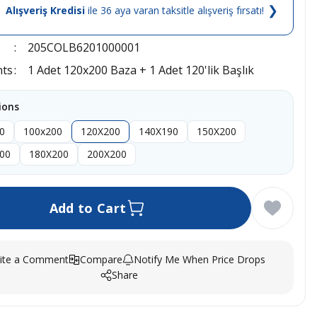
❯
Alışveriş Kredisi
ile 36 aya varan taksitle alışveriş fırsatı!
e
205COLB6201000001
nts
1 Adet 120x200 Baza + 1 Adet 120'lik Başlık
ions
0
100x200
120X200
140X190
150X200
00
180X200
200X200
Add to Cart
ite a Comment
Compare
Notify Me When Price Drops
Share