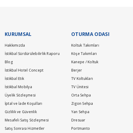
Yatak ürün grubumuz ise 21 gündür.
13/04/2026 answered on.
Stokta Olan Ürünler İçin Teslim Süresi : 10-15 Gün
Teslimat ve kurulum işlemleri tamamen ücretsiz olarak tarafımızca yapı
Başlık iki bölmeden oluşuyor ya çift kişilik yatak
KURUMSAL
OTURMA ODASI
oluyor ?
N... K... | 18/03/2026
Hakkımızda
Koltuk Takımları
İstikbal Sürdürülebilirlik Raporu
Köşe Takımları
Değerli Müşterimiz, Tek kişilik ölçülerimzde bölme tektir.İyi günler di
Blog
Kanepe / Koltuk
25/03/2026 answered on.
İstikbal Hotel Concept
Berjer
İstikbal Etik
TV Koltukları
İstikbal Mobilya
TV Ünitesi
Başlık iki bölmeden oluşuyor ya çift kişilik yatak
Üyelik Sözleşmesi
Orta Sehpa
oluyor ?
İptal ve İade Koşulları
Zigon Sehpa
N... K... | 18/03/2026
Gizlilik ve Güvenlik
Yan Sehpa
Değerli Müşterimiz, Tek kişilik ölçülerimzde bölme tektir.İyi günler di
Mesafeli Satış Sözleşmesi
Dresuar
Satış Sonrası Hizmetler
Portmanto
25/03/2026 answered on.