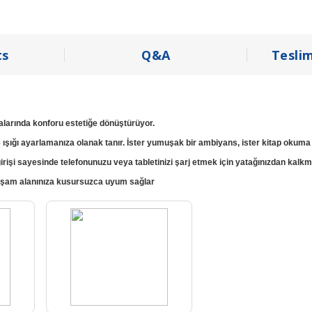
s
Q&A
Tesli
dalarında konforu estetiğe dönüştürüyor.
 ışığı ayarlamanıza olanak tanır. İster yumuşak bir ambiyans, ister kitap okuma
girişi sayesinde telefonunuzu veya tabletinizi şarj etmek için yatağınızdan kalk
yaşam alanınıza kusursuzca uyum sağlar