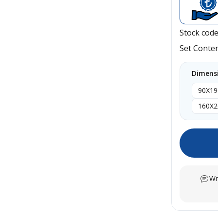
Stock cod
Set Conte
Dimens
90X19
160X2
Wr