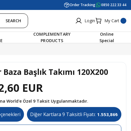
Order Tracking
0850 222 33 44
SEARCH
Login
My Cart
COMPLEMENTARY
Online
RE
PRODUCTS
Special
r Baza Başlık Takımı 120X200
2,60 EUR
tına World'e Özel 9 Taksit Uygulanmaktadır.
eçenekleri
Diğer Kartlara 9 Taksitli Fiyatı:
1.553,86₺