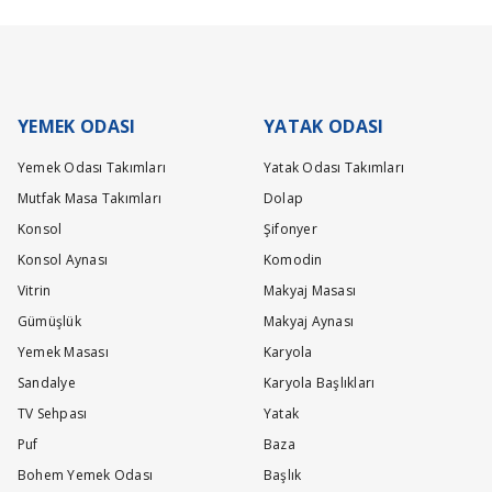
Write a comment
lacaktır.
larda 120x200 tek kişilik ölçülerinde nasıl oluyor tek pa
YEMEK ODASI
YATAK ODASI
Yemek Odası Takımları
Yatak Odası Takımları
Mutfak Masa Takımları
Dolap
leriz.
Konsol
Şifonyer
Konsol Aynası
Komodin
Vitrin
Makyaj Masası
Gümüşlük
Makyaj Aynası
larda 120x200 tek kişilik ölçülerinde nasıl oluyor tek pa
Yemek Masası
Karyola
Sandalye
Karyola Başlıkları
TV Sehpası
Yatak
leriz.
Puf
Baza
Bohem Yemek Odası
Başlık