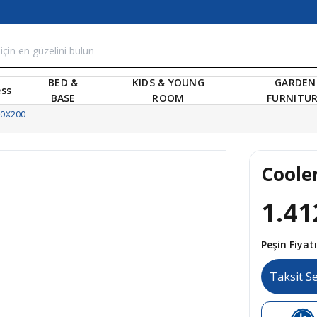
BED &
KIDS & YOUNG
GARDEN
ss
BASE
ROOM
FURNITU
20X200
Coole
1.41
Peşin Fiya
Taksit S