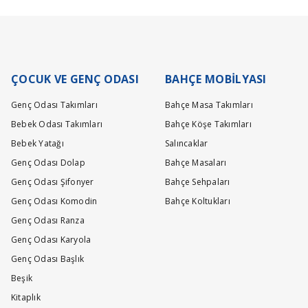
rçamı oluyor yoksa ölçüsü oranın gene iki tane mi
ÇOCUK VE GENÇ ODASI
BAHÇE MOBİLYASI
Genç Odası Takımları
Bahçe Masa Takımları
Bebek Odası Takımları
Bahçe Köşe Takımları
Bebek Yatağı
Salıncaklar
Genç Odası Dolap
Bahçe Masaları
Genç Odası Şifonyer
Bahçe Sehpaları
Genç Odası Komodin
Bahçe Koltukları
rçamı oluyor yoksa ölçüsü oranın gene iki tane mi
Genç Odası Ranza
Genç Odası Karyola
Genç Odası Başlık
Beşik
Kitaplık