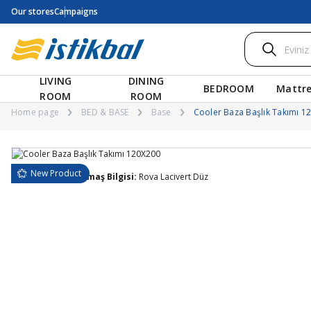
Our stores
Campaigns
LIVING
DINING
BEDROOM
Mattre
ROOM
ROOM
Home page
BED & BASE
Base
Cooler Baza Başlık Takımı 1
New Product
Baza ve Başlık Kumaş Bilgisi:
Rova Lacivert Düz