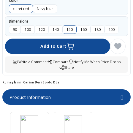
Color
boards
claret red
Navy blue
Dimensions
90
100
120
140
150
160
180
200
Add to Cart
Write a Comment
Compare
Notify Me When Price Drops
Share
u
Kumaş İsmi : Carina Deri Bordo Düz
Product Information