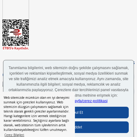
FOLLOW US
UYGULAMAMIZI İNDİRİN
Web sitemizde mümkün olan en iyi deneyimi
sunmak için çerezleri kullanıyoruz. Web
sitemizin düzgün çalışmasını sağlamak için
teknik olarak gerekli çerezler ayarlanmalıdır.
Bilgi Toplumu Hizmetleri
BGYS Politikası
Çerez Politikası
KVKK Aydınlatma Metni
Hangi kategorilere izin vermek istediğinize
karar verebilirsiniz. Seçtiğiniz ayarlara bağlı
olarak, web sitesinin tüm işlevlerinin artık
kullanılamayabileceğini lütfen unutmayın.
Her hakkı saklıdır.
© 2024 İstikbal Mobilya A.Ş.
Çerez Bilgileri