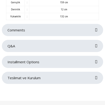
Genişlik
:
159 cm
Derinlik
:
12 cm
Yükseklik
:
132 cm
Comments
Q&A
Be the first to review this product!
Installment Options
Write a comment
No questions have been asked about this product yet.
Teslimat ve Kurulum
Ask a Question
Siparişlerinizin gecikmeden tarafınıza teslim edilmesi bizim için oldukça
önemlidir. Teslimat sırasında sorun yaşamamanız adına adres ve iletişim
bilgilerinizi doğru ve eksiksiz bir şekilde girmeniz gerekmektedir. Ürünlerin
teslimatı ürün grubuna göre belirlenen teslimat süresi içerisinde gerçekleşecektir.
Ürün grubuna göre maksimum teslimat sürelerimiz;