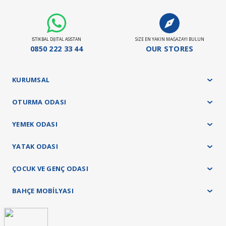
Döşemeli ürün grubu 35 gün
Panel ürün grubu ve baza - başlık ürünlerimizde 45 gün
Yatak ürün grubumuz ise 21 gündür.
İSTİKBAL DİJİTAL ASİSTAN
SİZE EN YAKIN MAĞAZAYI BULUN
Stokta Olan Ürünler İçin Teslim Süresi : 10-15 Gün
0850 222 33 44
OUR STORES
Teslimat ve kurulum işlemleri tamamen ücretsiz olarak tarafımızca yapılacaktır.
KURUMSAL
OTURMA ODASI
YEMEK ODASI
YATAK ODASI
ÇOCUK VE GENÇ ODASI
BAHÇE MOBİLYASI