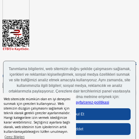
FOLLOW US
UYGULAMAMIZI İNDİRİN
Web sitemizde mümkün olan en iyi deneyimi
sunmak için çerezleri kullanıyoruz. Web
sitemizin düzgün çalışmasını sağlamak için
teknik olarak gerekli çerezler ayarlanmalıdır.
Bilgi Toplumu Hizmetleri
BGYS Politikası
Çerez Politikası
KVKK Aydınlatma Metni
Hangi kategorilere izin vermek istediğinize
karar verebilirsiniz. Seçtiğiniz ayarlara bağlı
olarak, web sitesinin tüm işlevlerinin artık
kullanılamayabileceğini lütfen unutmayın.
Her hakkı saklıdır.
© 2024 İstikbal Mobilya A.Ş.
Çerez Bilgileri