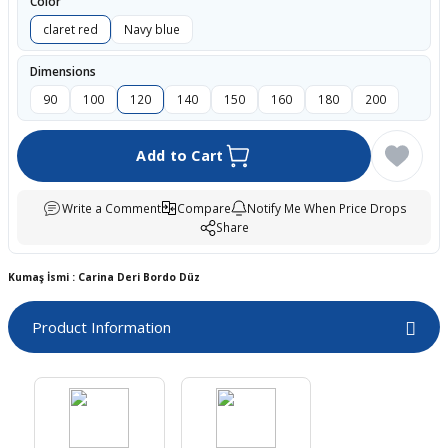
Color
boards
claret red
Navy blue
Dimensions
90
100
120
140
150
160
180
200
Add to Cart
Write a Comment
Compare
Notify Me When Price Drops
Share
u
Kumaş İsmi : Carina Deri Bordo Düz
Product Information