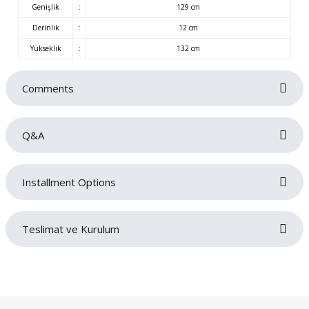
Genişlik
:
129 cm
Derinlik
:
12 cm
Yükseklik
:
132 cm
Comments
Q&A
Be the first to review this product!
Installment Options
Write a comment
No questions have been asked about this product yet.
Teslimat ve Kurulum
Ask a Question
Siparişlerinizin gecikmeden tarafınıza teslim edilmesi bizim için oldukça
önemlidir. Teslimat sırasında sorun yaşamamanız adına adres ve iletişim
bilgilerinizi doğru ve eksiksiz bir şekilde girmeniz gerekmektedir. Ürünlerin
teslimatı ürün grubuna göre belirlenen teslimat süresi içerisinde gerçekleşecektir.
Ürün grubuna göre maksimum teslimat sürelerimiz;