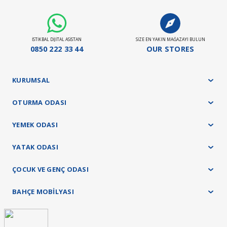
Döşemeli ürün grubu 35 gün
Panel ürün grubu ve baza - başlık ürünlerimizde 45 gün
Yatak ürün grubumuz ise 21 gündür.
İSTİKBAL DİJİTAL ASİSTAN
SİZE EN YAKIN MAĞAZAYI BULUN
Stokta Olan Ürünler İçin Teslim Süresi : 10-15 Gün
0850 222 33 44
OUR STORES
Teslimat ve kurulum işlemleri tamamen ücretsiz olarak tarafımızca yapılacaktır.
KURUMSAL
OTURMA ODASI
YEMEK ODASI
YATAK ODASI
ÇOCUK VE GENÇ ODASI
BAHÇE MOBİLYASI