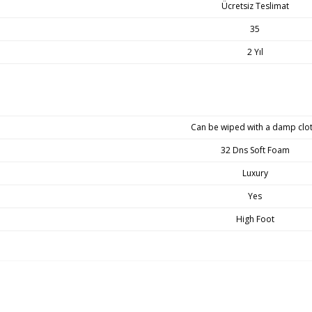
Ücretsiz Teslimat
35
2 Yıl
Can be wiped with a damp clot
32 Dns Soft Foam
Luxury
Yes
High Foot
ça önemlidir. Teslimat sırasında sorun yaşamamanız adına adres ve iletişim bilgi
gri mi
isinde gerçekleşecektir. Ürün grubuna göre maksimum teslimat sürelerimiz;
Be the first to review this product!