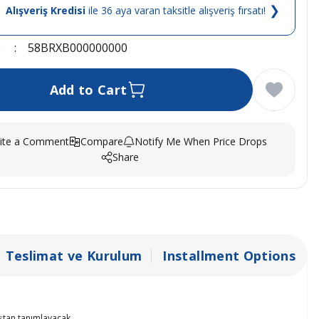
❯
Alışveriş Kredisi
ile 36 aya varan taksitle alışveriş fırsatı!
e
58BRXB000000000
Add to Cart
ite a Comment
Compare
Notify Me When Price Drops
Share
Teslimat ve Kurulum
Installment Options
baştan tanımlayacak….