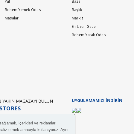
Puf
Baza
Bohem Yemek Odası
Başlık
ı
Masalar
Markiz
En Uzun Gece
Bohem Yatak Odası
z.
ir miyim kaç taksit oluyor
vade seçeneğimiz mevcuttur.İyi günler dileriz.
UYGULAMAMIZI İNDİRİN
EN YAKIN MAĞAZAYI BULUN
STORES
ba ?