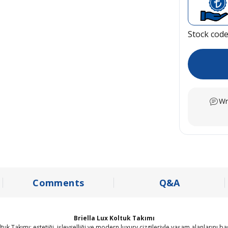
Stock cod
Wr
Comments
Q&A
Briella Lux Koltuk Takımı
ltuk Takımı; estetiği, işlevselliği ve modern luxury çizgileriyle yaşam alanlarını 