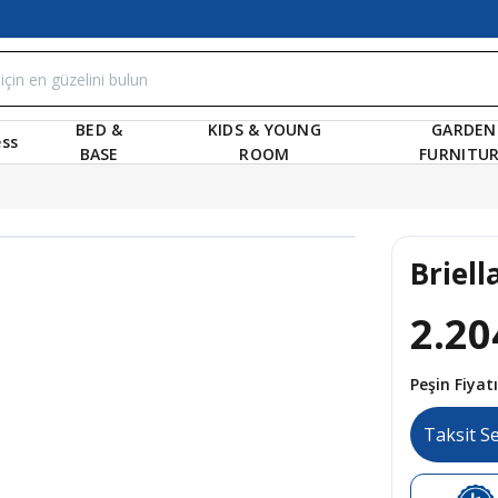
BED &
KIDS & YOUNG
GARDEN
ss
BASE
ROOM
FURNITU
Briell
2.20
Peşin Fiya
Taksit S