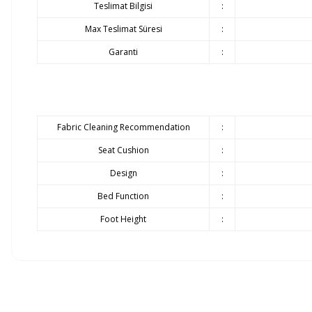
Teslimat Bilgisi
:
Max Teslimat Süresi
:
Garanti
:
Fabric Cleaning Recommendation
:
Seat Cushion
:
Design
:
Bed Function
:
Foot Height
:
Siparişlerinizin gecikmeden tarafınıza teslim edilmesi bizim için olduk
üçlü koltugun rengi tam olarak ne ? taş rengi mi 
Ürünlerin teslimatı ürün grubuna göre belirlenen teslimat süresi içer
E... Ü... | 13/07/2026