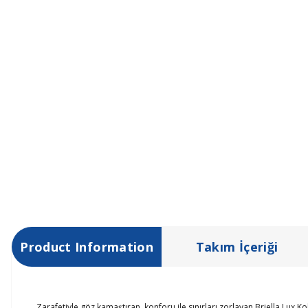
Product Information
Takım İçeriği
Zarafetiyle göz kamaştıran, konforu ile sınırları zorlayan Briella Lux Ko