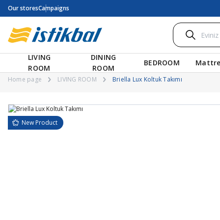
Our stores
Campaigns
LIVING
DINING
BEDROOM
Mattre
ROOM
ROOM
Home page
LIVING ROOM
Briella Lux Koltuk Takımı
New Product