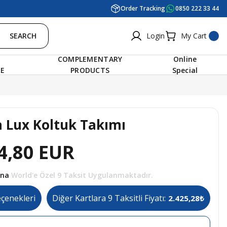
Order Tracking
0850 222 33 44
SEARCH
Login
My Cart
COMPLEMENTARY
Online
RE
PRODUCTS
Special
a Lux Koltuk Takımı
4,80 EUR
tına World'e Özel 9 Taksit Uygulanmaktadır.
eçenekleri
Diğer Kartlara 9 Taksitli Fiyatı:
2.425,28₺