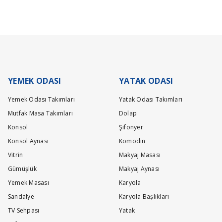
lerz.
Write a comment
lacaktır.
dan örtü temin edicem
YEMEK ODASI
YATAK ODASI
Yemek Odası Takımları
Yatak Odası Takımları
a öne çıkan örme kumaş kullanılmıştır.İyi günler dileriz.
Mutfak Masa Takımları
Dolap
Konsol
Şifonyer
Konsol Aynası
Komodin
Vitrin
Makyaj Masası
Gümüşlük
Makyaj Aynası
Yemek Masası
Karyola
Sandalye
Karyola Başlıkları
n çizgileri yansıtan bronz metal ayaklar kullanılmıştır.İyi günler dileriz.
TV Sehpası
Yatak