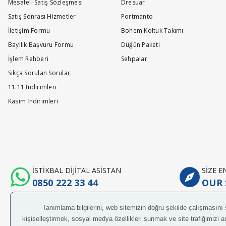
Mesafeli Satış Sözleşmesi
Dresuar
Satış Sonrası Hizmetler
Portmanto
merhaba Pilling ve Martindale değeri kaç oranlar
İletişim Formu
Bohem Koltuk Takımı
s... k... | 20/05/2026
Bayilik Başvuru Formu
Düğün Paketi
İşlem Rehberi
Sehpalar
Değerli Müşterimiz, değerlerimiz 5 üzerinden 4/5 tir.İyi günler dileri
Sıkça Sorulan Sorular
19/06/2026 answered on.
11.11 İndirimleri
Kasım İndirimleri
kredim uygulamasını kullanarak alışveriş yapabil
h... y... | 20/04/2026
Değerli Müşterimiz, Alışveriş kredisi kullanabilirsiniz.36 aya varan 
İSTİKBAL DİJİTAL ASİSTAN
SİZE 
20/04/2026 answered on.
0850 222 33 44
OUR 
Merhaba Pilling değeri kaç ve Martindale kaç aca
A... K... | 12/04/2026