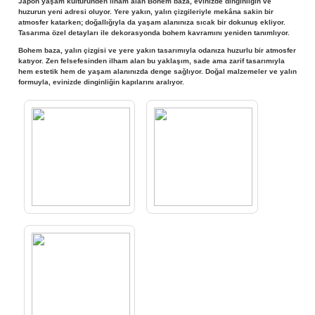
Japon yaşam kültüründen ilham alan Bohem baza, evinizde dinginliğin ve
huzurun yeni adresi oluyor. Yere yakın, yalın çizgileriyle mekâna sakin bir
atmosfer katarken; doğallığıyla da yaşam alanınıza sıcak bir dokunuş ekliyor.
Tasarıma özel detayları ile dekorasyonda bohem kavramını yeniden tanımlıyor.
Bohem baza, yalın çizgisi ve yere yakın tasarımıyla odanıza huzurlu bir atmosfer
katıyor. Zen felsefesinden ilham alan bu yaklaşım, sade ama zarif tasarımıyla
hem estetik hem de yaşam alanınızda denge sağlıyor. Doğal malzemeler ve yalın
formuyla, evinizde dinginliğin kapılarını aralıyor.