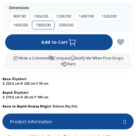
boards
Dimensions
90X190
100x200
120X200
140X190
150X200
160X200
180X200
200X200
Add to Cart
Write a Comment
Compare
Notify Me When Price Drops
Share
Baza Ölçüleri:
u
G 223.5 cm D 220 cm Y 39 cm
Başlık Ölçüleri:
G 219.5 cm D 20 cm Y 100 cm
Baza ve Başlık Kumaş Bilgisi:
Bohem Bej Düz
Product Information