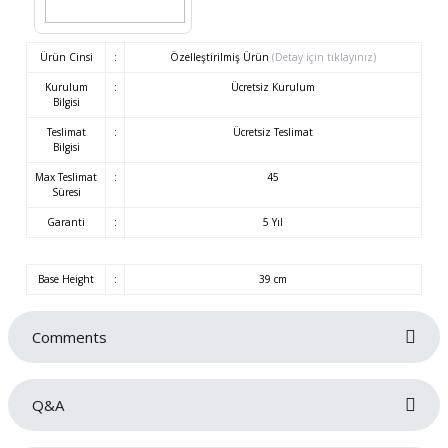
Ürün Cinsi
:
Özelleştirilmiş Ürün
(Detay için tıklayınız)
Kurulum
:
Ücretsiz Kurulum
Bilgisi
Teslimat
:
Ücretsiz Teslimat
Bilgisi
Max Teslimat
:
45
Süresi
Garanti
:
5 Yıl
Base Height
:
39 cm
Comments
Q&A
Be the first to review this product!