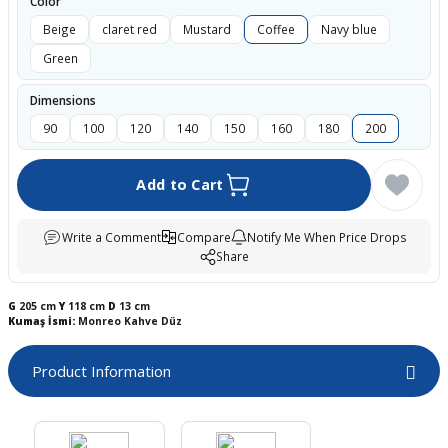
Color
boards
Beige
claret red
Mustard
Coffee
Navy blue
Green
Dimensions
90
100
120
140
150
160
180
200
Add to Cart
Write a Comment
Compare
Notify Me When Price Drops
Share
u
G
205 cm
Y
118 cm
D
13 cm
Kumaş İsmi:
Monreo Kahve Düz
Product Information