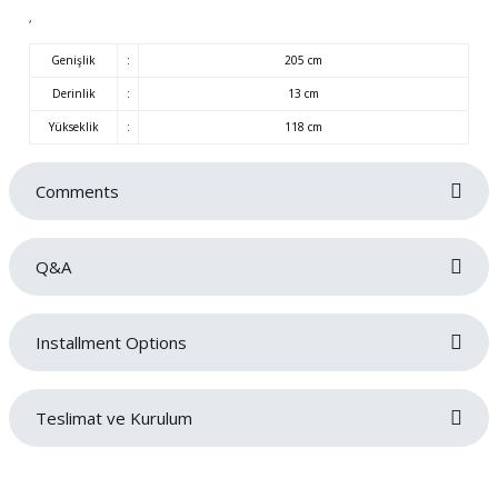
,
Genişlik
:
205 cm
Derinlik
:
13 cm
Yükseklik
:
118 cm
Comments
Q&A
Be the first to review this product!
Installment Options
Write a comment
No questions have been asked about this product yet.
Teslimat ve Kurulum
Ask a Question
Siparişlerinizin gecikmeden tarafınıza teslim edilmesi bizim için oldukça
önemlidir. Teslimat sırasında sorun yaşamamanız adına adres ve iletişim