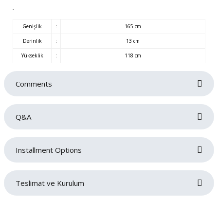
,
Genişlik
:
165 cm
Derinlik
:
13 cm
Yükseklik
:
118 cm
Comments
Q&A
Be the first to review this product!
Installment Options
Write a comment
No questions have been asked about this product yet.
Teslimat ve Kurulum
Ask a Question
Siparişlerinizin gecikmeden tarafınıza teslim edilmesi bizim için oldukça
önemlidir. Teslimat sırasında sorun yaşamamanız adına adres ve iletişim