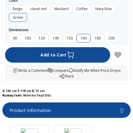
Color
boards
Beige
claret red
Mustard
Coffee
Navy blue
Green
Dimensions
90
100
120
140
150
160
180
200
Add to Cart
Write a Comment
Compare
Notify Me When Price Drops
Share
u
G
165 cm
Y
118 cm
D
13 cm
Kumaş İsmi:
Monreo Yeşil Düz
Product Information