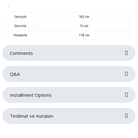
,
Genişlik
:
165 cm
Derinlik
:
13 cm
Yükseklik
:
118 cm
Comments
Q&A
Be the first to review this product!
Installment Options
Write a comment
No questions have been asked about this product yet.
Teslimat ve Kurulum
Ask a Question
Siparişlerinizin gecikmeden tarafınıza teslim edilmesi bizim için oldukça
önemlidir. Teslimat sırasında sorun yaşamamanız adına adres ve iletişim