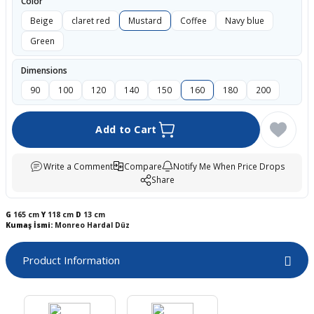
Color
boards
Beige
claret red
Mustard
Coffee
Navy blue
Green
Dimensions
90
100
120
140
150
160
180
200
Add to Cart
Write a Comment
Compare
Notify Me When Price Drops
Share
u
G
165 cm
Y
118 cm
D
13 cm
Kumaş İsmi:
Monreo Hardal Düz
Product Information