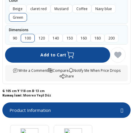
Color
boards
Beige
claret red
Mustard
Coffee
Navy blue
Green
Dimensions
90
100
120
140
150
160
180
200
Add to Cart
Write a Comment
Compare
Notify Me When Price Drops
Share
u
G
105 cm
Y
118 cm
D
13 cm
Kumaş İsmi:
Monreo Yeşil Düz
Product Information