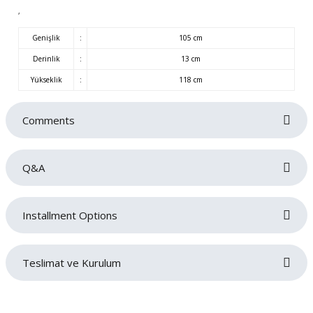
,
Genişlik
:
105 cm
Derinlik
:
13 cm
Yükseklik
:
118 cm
Comments
Q&A
Be the first to review this product!
Installment Options
Write a comment
No questions have been asked about this product yet.
Teslimat ve Kurulum
Ask a Question
Siparişlerinizin gecikmeden tarafınıza teslim edilmesi bizim için oldukça
önemlidir. Teslimat sırasında sorun yaşamamanız adına adres ve iletişim