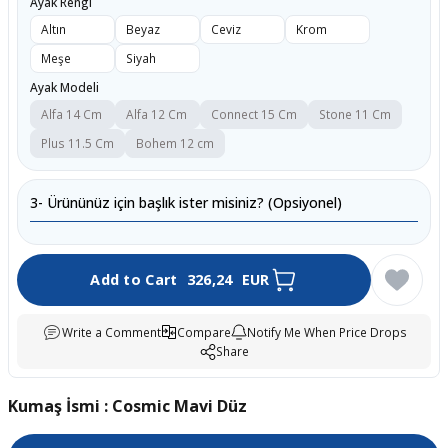
Ayak Rengi
Altın
Beyaz
Ceviz
Krom
Meşe
Siyah
Ayak Modeli
Alfa 14 Cm
Alfa 12 Cm
Connect 15 Cm
Stone 11 Cm
Plus 11.5 Cm
Bohem 12 cm
3- Ürününüz için başlık ister misiniz? (Opsiyonel)
Add to Cart
326,24
EUR
Write a Comment
Compare
Notify Me When Price Drops
Share
Kumaş İsmi : Cosmic Mavi Düz