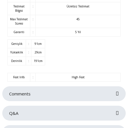
Teslimat
:
Ücretsiz Teslimat
Bilgisi
Max Teslimat
:
45
Süresi
Garanti
:
5 Yıl
Genişlik
:
91cm
Yükseklik
:
29cm
Derinlik
:
191cm
Foot Info
:
High Foot
Comments
Q&A
Be the first to review this product!