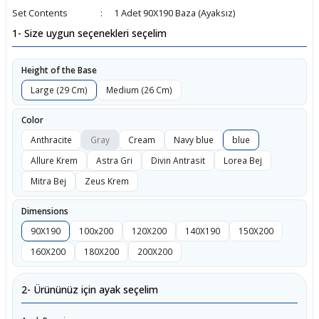
Set Contents
1 Adet 90X190 Baza (Ayaksız)
boards
1- Size uygun seçenekleri seçelim
Height of the Base
Large (29 Cm)
Medium (26 Cm)
Color
Anthracite
Gray
Cream
Navy blue
blue
Allure Krem
Astra Gri
Divin Antrasit
Lorea Bej
Mitra Bej
Zeus Krem
u
Dimensions
90X190
100x200
120X200
140X190
150X200
160X200
180X200
200X200
2- Ürününüz için ayak seçelim