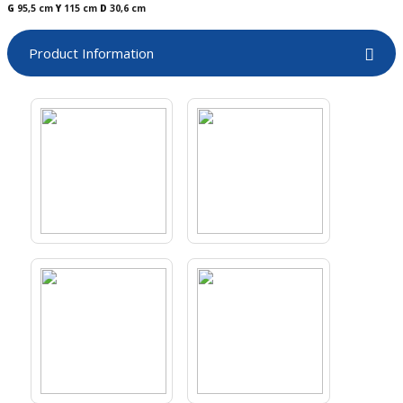
G
95,5 cm
Y
115 cm
D
30,6 cm
boards
Product Information
u