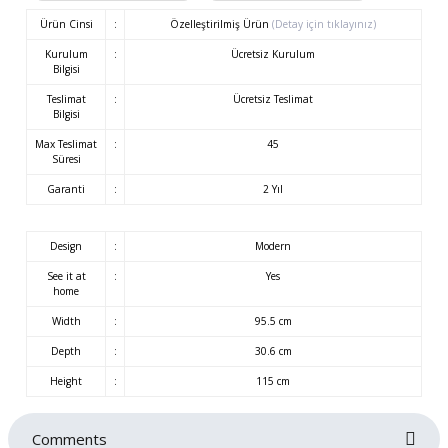
Ürün Cinsi
:
Özelleştirilmiş Ürün
(Detay için tıklayınız)
Kurulum
:
Ücretsiz Kurulum
Bilgisi
Teslimat
:
Ücretsiz Teslimat
Bilgisi
Max Teslimat
:
45
Süresi
Garanti
:
2 Yıl
Design
:
Modern
See it at
:
Yes
home
Width
:
95.5 cm
Depth
:
30.6 cm
Height
:
115 cm
Comments