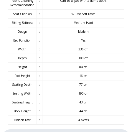
Fabric Cleaning
:
Can be wiped with a damp cloth.
Recommendation
Seat Cushion
:
32 Dns Soft Foam
Sitting Softness
:
Medium Hard
Design
:
Modern
Bed Function
:
Yes
Width
:
236 cm
Depth
:
100 cm
Height
:
84 cm
Foot Height
:
16 cm
Seating Depth
:
77 cm
Seating Width
:
190 cm
Seating Height
:
43 cm
Back Height
:
44 cm
Hidden Foot
:
4 pieces