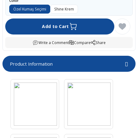
Color
boards
Özel Kumaş Seçimi
Shine Krem
Add to Cart
Write a Comment
Compare
Share
Product Information
u