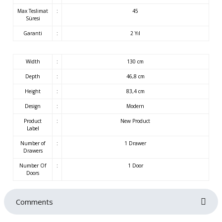
Max Teslimat
:
45
Süresi
Garanti
:
2 Yıl
Width
:
130 cm
Depth
:
46,8 cm
Height
:
83,4 cm
Design
:
Modern
Product
:
New Product
Label
Number of
:
1 Drawer
Drawers
Number Of
:
1 Door
Doors
Comments