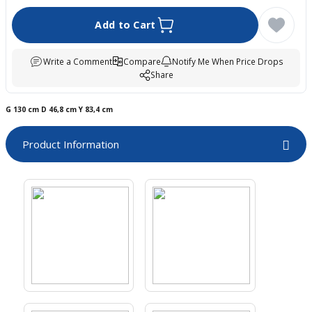
boards
Add to Cart
Write a Comment
Compare
Notify Me When Price Drops
Share
G 130 cm D 46,8 cm Y 83,4 cm
Product Information
u