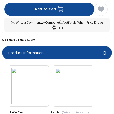
boards
Add to Cart
Write a Comment
Compare
Notify Me When Price Drops
Share
G
64 cm
Y
74 cm
D
67 cm
Product Information
u
Ürün Cinsi
:
Standart
(Detay için tıklayınız)