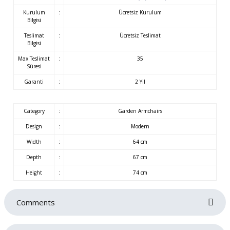
Kurulum
:
Ücretsiz Kurulum
Bilgisi
Teslimat
:
Ücretsiz Teslimat
Bilgisi
Max Teslimat
:
35
Süresi
Garanti
:
2 Yıl
Category
:
Garden Armchairs
Design
:
Modern
Width
:
64 cm
Depth
:
67 cm
Height
:
74 cm
Comments