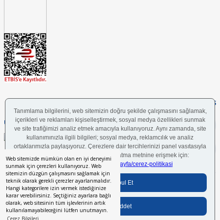
FOLLOW US
UYGULAMAMIZI İNDİRİN
Web sitemizde mümkün olan en iyi deneyimi
sunmak için çerezleri kullanıyoruz. Web
sitemizin düzgün çalışmasını sağlamak için
teknik olarak gerekli çerezler ayarlanmalıdır.
Bilgi Toplumu Hizmetleri
BGYS Politikası
Çerez Politikası
KVKK Aydınlatma Metni
Hangi kategorilere izin vermek istediğinize
karar verebilirsiniz. Seçtiğiniz ayarlara bağlı
olarak, web sitesinin tüm işlevlerinin artık
kullanılamayabileceğini lütfen unutmayın.
Her hakkı saklıdır.
© 2024 İstikbal Mobilya A.Ş.
Çerez Bilgileri