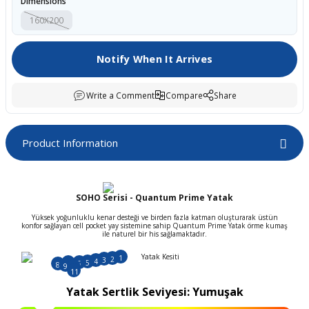
Dimensions
boards
160X200
Notify When It Arrives
Write a Comment
Compare
Share
Product Information
u
SOHO Serisi - Quantum Prime Yatak
Yüksek yoğunluklu kenar desteği ve birden fazla katman oluşturarak üstün
konfor sağlayan cell pocket yay sistemine sahip Quantum Prime Yatak örme kumaş
ile naturel bir his sağlamaktadır.
1
2
3
4
5
6
7
8
9
10
11
Yatak Sertlik Seviyesi: Yumuşak