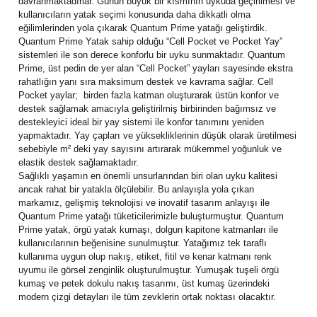
davranmaktadırlar. Günün büyük bir kısmının uykuda geçirilmesi ve
kullanıcıların yatak seçimi konusunda daha dikkatli olma
eğilimlerinden yola çıkarak Quantum Prime yatağı geliştirdik.
Quantum Prime Yatak sahip olduğu “Cell Pocket ve Pocket Yay”
sistemleri ile son derece konforlu bir uyku sunmaktadır. Quantum
Prime, üst pedin de yer alan “Cell Pocket” yayları sayesinde ekstra
rahatlığın yanı sıra maksimum destek ve kavrama sağlar. Cell
Pocket yaylar; birden fazla katman oluşturarak üstün konfor ve
destek sağlamak amacıyla geliştirilmiş birbirinden bağımsız ve
destekleyici ideal bir yay sistemi ile konfor tanımını yeniden
yapmaktadır. Yay çapları ve yüksekliklerinin düşük olarak üretilmesi
sebebiyle m² deki yay sayısını artırarak mükemmel yoğunluk ve
elastik destek sağlamaktadır.
Sağlıklı yaşamın en önemli unsurlarından biri olan uyku kalitesi
ancak rahat bir yatakla ölçülebilir. Bu anlayışla yola çıkan
markamız, gelişmiş teknolojisi ve inovatif tasarım anlayışı ile
Quantum Prime yatağı tüketicilerimizle buluşturmuştur. Quantum
Prime yatak, örgü yatak kumaşı, dolgun kapitone katmanları ile
kullanıcılarının beğenisine sunulmuştur. Yatağımız tek taraflı
kullanıma uygun olup nakış, etiket, fitil ve kenar katmanı renk
uyumu ile görsel zenginlik oluşturulmuştur. Yumuşak tuşeli örgü
kumaş ve petek dokulu nakış tasarımı, üst kumaş üzerindeki
modern çizgi detayları ile tüm zevklerin ortak noktası olacaktır.