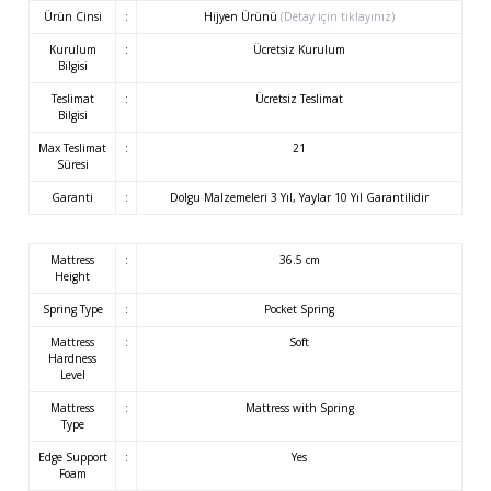
Ürün Cinsi
:
Hijyen Ürünü
(Detay için tıklayınız)
Kurulum
:
Ücretsiz Kurulum
Bilgisi
Teslimat
:
Ücretsiz Teslimat
Bilgisi
Max Teslimat
:
21
Süresi
Garanti
:
Dolgu Malzemeleri 3 Yıl, Yaylar 10 Yıl Garantilidir
Mattress
:
36.5 cm
Height
Spring Type
:
Pocket Spring
Mattress
:
Soft
Hardness
Level
Mattress
:
Mattress with Spring
Type
Edge Support
:
Yes
Foam