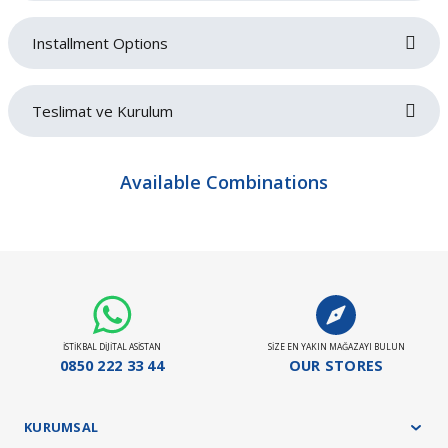
Installment Options
Write a comment
No questions have been asked about this product yet.
Teslimat ve Kurulum
Ask a Question
Siparişlerinizin gecikmeden tarafınıza teslim edilmesi bizim için oldukça
önemlidir. Teslimat sırasında sorun yaşamamanız adına adres ve iletişim
Available Combinations
bilgilerinizi doğru ve eksiksiz bir şekilde girmeniz gerekmektedir. Ürünlerin
teslimatı ürün grubuna göre belirlenen teslimat süresi içerisinde gerçekleşecektir.
Ürün grubuna göre maksimum teslimat sürelerimiz;
Mary Three Seater
Döşemeli ürün grubu 35 gün
Panel ürün grubu ve baza - başlık ürünlerimizde 45 gün
1.572,25 EUR
Yatak ürün grubumuz ise 21 gündür.
Stokta Olan Ürünler İçin Teslim Süresi : 10-15 Gün
İSTİKBAL DİJİTAL ASİSTAN
SİZE EN YAKIN MAĞAZAYI BULUN
Teslimat ve kurulum işlemleri tamamen ücretsiz olarak tarafımızca yapılacaktır.
0850 222 33 44
OUR STORES
KURUMSAL