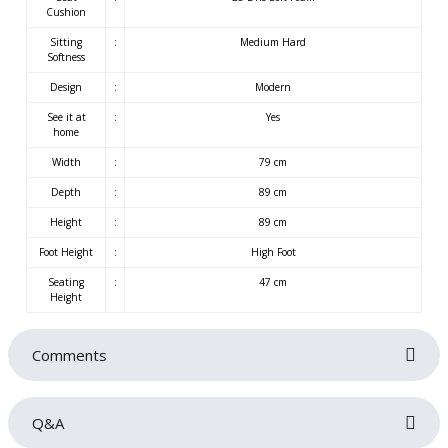
Cushion
Sitting
:
Medium Hard
Softness
Design
:
Modern
See it at
:
Yes
home
Width
:
79 cm
Depth
:
89 cm
Height
:
89 cm
Foot Height
:
High Foot
Seating
:
47 cm
Height
Comments
Q&A
Be the first to review this product!