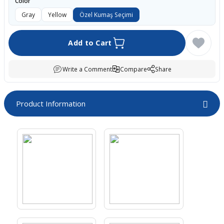
Color
boards
Gray
Yellow
Özel Kumaş Seçimi
Add to Cart
Write a Comment
Compare
Share
Product Information
u